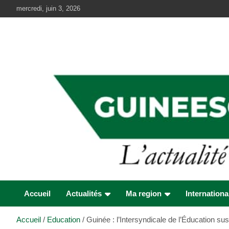
Aller
mercredi, juin 3, 2026
au
contenu
Accueil
Actualités
Ma region
Internationa
Accueil
Education
Guinée : l’Intersyndicale de l’Éducation su