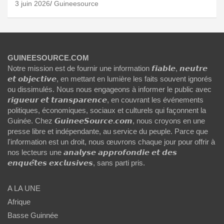
3 juin 2026
Guineesource
GUINEESOURCE.COM
Notre mission est de fournir une information 𝙛𝙞𝙖𝙗𝙡𝙚, 𝙣𝙚𝙪𝙩𝙧𝙚
𝙚𝙩 𝙤𝙗𝙟𝙚𝙘𝙩𝙞𝙫𝙚, en mettant en lumière les faits souvent ignorés
ou dissimulés. Nous nous engageons à informer le public avec
𝙧𝙞𝙜𝙪𝙚𝙪𝙧 𝙚𝙩 𝙩𝙧𝙖𝙣𝙨𝙥𝙖𝙧𝙚𝙣𝙘𝙚, en couvrant les événements
politiques, économiques, sociaux et culturels qui façonnent la
Guinée. Chez 𝙂𝙪𝙞𝙣𝙚𝙚𝙎𝙤𝙪𝙧𝙘𝙚.𝙘𝙤𝙢, nous croyons en une
presse libre et indépendante, au service du peuple. Parce que
l'information est un droit, nous œuvrons chaque jour pour offrir à
nos lecteurs une 𝙖𝙣𝙖𝙡𝙮𝙨𝙚 𝙖𝙥𝙥𝙧𝙤𝙛𝙤𝙣𝙙𝙞𝙚 𝙚𝙩 𝙙𝙚𝙨
𝙚𝙣𝙦𝙪𝙚̂𝙩𝙚𝙨 𝙚𝙭𝙘𝙡𝙪𝙨𝙞𝙫𝙚𝙨, sans parti pris.
A LA UNE
Afrique
Basse Guinnée