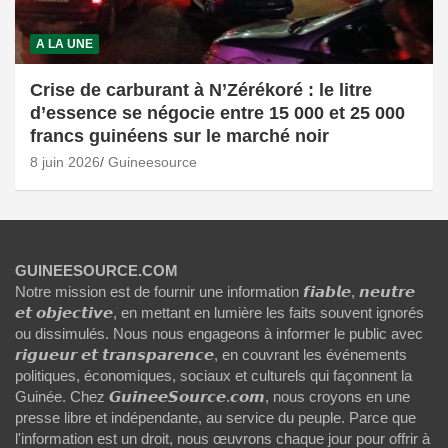
A LA UNE
Crise de carburant à N’Zérékoré : le litre
d’essence se négocie entre 15 000 et 25 000
francs guinéens sur le marché noir
8 juin 2026
Guineesource
GUINEESOURCE.COM
Notre mission est de fournir une information 𝙛𝙞𝙖𝙗𝙡𝙚, 𝙣𝙚𝙪𝙩𝙧𝙚
𝙚𝙩 𝙤𝙗𝙟𝙚𝙘𝙩𝙞𝙫𝙚, en mettant en lumière les faits souvent ignorés
ou dissimulés. Nous nous engageons à informer le public avec
𝙧𝙞𝙜𝙪𝙚𝙪𝙧 𝙚𝙩 𝙩𝙧𝙖𝙣𝙨𝙥𝙖𝙧𝙚𝙣𝙘𝙚, en couvrant les événements
politiques, économiques, sociaux et culturels qui façonnent la
Guinée. Chez 𝙂𝙪𝙞𝙣𝙚𝙚𝙎𝙤𝙪𝙧𝙘𝙚.𝙘𝙤𝙢, nous croyons en une
presse libre et indépendante, au service du peuple. Parce que
l'information est un droit, nous œuvrons chaque jour pour offrir à