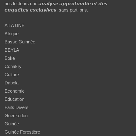
nos lecteurs une 𝙖𝙣𝙖𝙡𝙮𝙨𝙚 𝙖𝙥𝙥𝙧𝙤𝙛𝙤𝙣𝙙𝙞𝙚 𝙚𝙩 𝙙𝙚𝙨
𝙚𝙣𝙦𝙪𝙚̂𝙩𝙚𝙨 𝙚𝙭𝙘𝙡𝙪𝙨𝙞𝙫𝙚𝙨, sans parti pris.
A LA UNE
Afrique
Basse Guinnée
BEYLA
Boké
Conakry
Culture
Dabola
Economie
Education
Faits Divers
Guéckédou
Guinée
Guinée Forestière