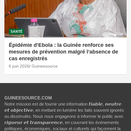
SANTÉ
Épidémie d’Ebola : la Guinée renforce ses
mesures de prévention malgré l’absence de
cas enregistrés
6 juin 2026
Guineesource
GUINEESOURCE.COM
Notre mission est de fournir une information 𝙛𝙞𝙖𝙗𝙡𝙚, 𝙣𝙚𝙪𝙩𝙧𝙚
𝙚𝙩 𝙤𝙗𝙟𝙚𝙘𝙩𝙞𝙫𝙚, en mettant en lumière les faits souvent ignorés
ou dissimulés. Nous nous engageons à informer le public avec
𝙧𝙞𝙜𝙪𝙚𝙪𝙧 𝙚𝙩 𝙩𝙧𝙖𝙣𝙨𝙥𝙖𝙧𝙚𝙣𝙘𝙚, en couvrant les événements
politiques, économiques, sociaux et culturels qui façonnent la