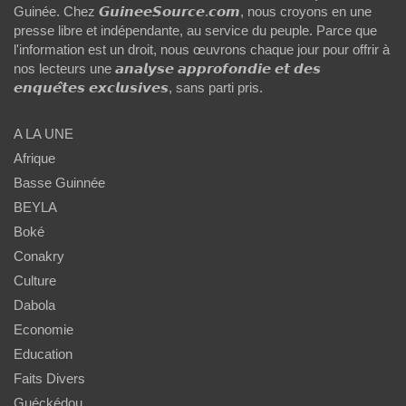
Guinée. Chez 𝙂𝙪𝙞𝙣𝙚𝙚𝙎𝙤𝙪𝙧𝙘𝙚.𝙘𝙤𝙢, nous croyons en une
presse libre et indépendante, au service du peuple. Parce que
l'information est un droit, nous œuvrons chaque jour pour offrir à
nos lecteurs une 𝙖𝙣𝙖𝙡𝙮𝙨𝙚 𝙖𝙥𝙥𝙧𝙤𝙛𝙤𝙣𝙙𝙞𝙚 𝙚𝙩 𝙙𝙚𝙨
𝙚𝙣𝙦𝙪𝙚̂𝙩𝙚𝙨 𝙚𝙭𝙘𝙡𝙪𝙨𝙞𝙫𝙚𝙨, sans parti pris.
A LA UNE
Afrique
Basse Guinnée
BEYLA
Boké
Conakry
Culture
Dabola
Economie
Education
Faits Divers
Guéckédou