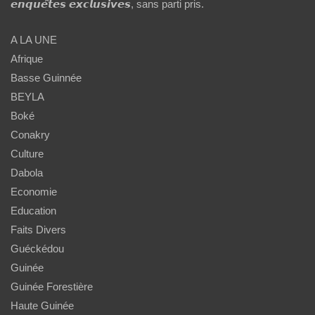
𝙚𝙣𝙦𝙪𝙚̂𝙩𝙚𝙨 𝙚𝙭𝙘𝙡𝙪𝙨𝙞𝙫𝙚𝙨, sans parti pris.
A LA UNE
Afrique
Basse Guinnée
BEYLA
Boké
Conakry
Culture
Dabola
Economie
Education
Faits Divers
Guéckédou
Guinée
Guinée Forestière
Haute Guinée