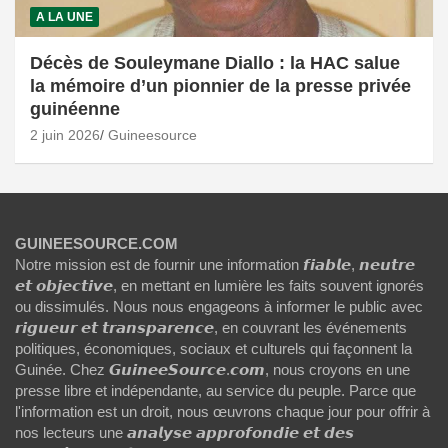
A LA UNE
Décès de Souleymane Diallo : la HAC salue
la mémoire d’un pionnier de la presse privée
guinéenne
2 juin 2026
Guineesource
GUINEESOURCE.COM
Notre mission est de fournir une information 𝙛𝙞𝙖𝙗𝙡𝙚, 𝙣𝙚𝙪𝙩𝙧𝙚
𝙚𝙩 𝙤𝙗𝙟𝙚𝙘𝙩𝙞𝙫𝙚, en mettant en lumière les faits souvent ignorés
ou dissimulés. Nous nous engageons à informer le public avec
𝙧𝙞𝙜𝙪𝙚𝙪𝙧 𝙚𝙩 𝙩𝙧𝙖𝙣𝙨𝙥𝙖𝙧𝙚𝙣𝙘𝙚, en couvrant les événements
politiques, économiques, sociaux et culturels qui façonnent la
Guinée. Chez 𝙂𝙪𝙞𝙣𝙚𝙚𝙎𝙤𝙪𝙧𝙘𝙚.𝙘𝙤𝙢, nous croyons en une
presse libre et indépendante, au service du peuple. Parce que
l'information est un droit, nous œuvrons chaque jour pour offrir à
nos lecteurs une 𝙖𝙣𝙖𝙡𝙮𝙨𝙚 𝙖𝙥𝙥𝙧𝙤𝙛𝙤𝙣𝙙𝙞𝙚 𝙚𝙩 𝙙𝙚𝙨