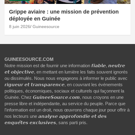
Grippe aviaire : une mission de prévention
déployée en Guinée
8 juin 2026
Guineesource
GUINEESOURCE.COM
Notre mission est de fournir une information 𝙛𝙞𝙖𝙗𝙡𝙚, 𝙣𝙚𝙪𝙩𝙧𝙚
𝙚𝙩 𝙤𝙗𝙟𝙚𝙘𝙩𝙞𝙫𝙚, en mettant en lumière les faits souvent ignorés
ou dissimulés. Nous nous engageons à informer le public avec
𝙧𝙞𝙜𝙪𝙚𝙪𝙧 𝙚𝙩 𝙩𝙧𝙖𝙣𝙨𝙥𝙖𝙧𝙚𝙣𝙘𝙚, en couvrant les événements
politiques, économiques, sociaux et culturels qui façonnent la
Guinée. Chez 𝙂𝙪𝙞𝙣𝙚𝙚𝙎𝙤𝙪𝙧𝙘𝙚.𝙘𝙤𝙢, nous croyons en une
presse libre et indépendante, au service du peuple. Parce que
l'information est un droit, nous œuvrons chaque jour pour offrir à
nos lecteurs une 𝙖𝙣𝙖𝙡𝙮𝙨𝙚 𝙖𝙥𝙥𝙧𝙤𝙛𝙤𝙣𝙙𝙞𝙚 𝙚𝙩 𝙙𝙚𝙨
𝙚𝙣𝙦𝙪𝙚̂𝙩𝙚𝙨 𝙚𝙭𝙘𝙡𝙪𝙨𝙞𝙫𝙚𝙨, sans parti pris.