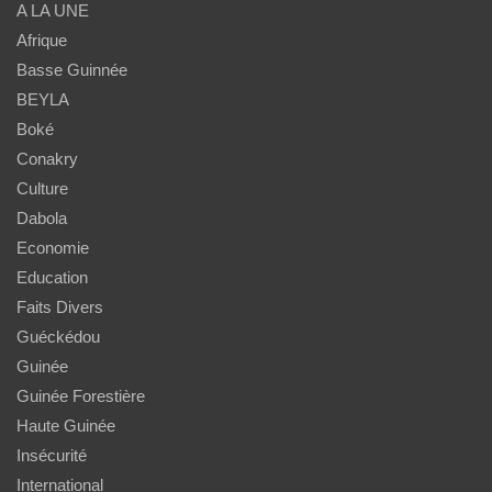
A LA UNE
Afrique
Basse Guinnée
BEYLA
Boké
Conakry
Culture
Dabola
Economie
Education
Faits Divers
Guéckédou
Guinée
Guinée Forestière
Haute Guinée
Insécurité
International