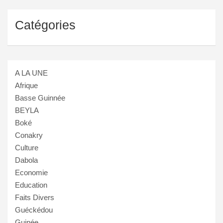
Catégories
A LA UNE
Afrique
Basse Guinnée
BEYLA
Boké
Conakry
Culture
Dabola
Economie
Education
Faits Divers
Guéckédou
Guinée