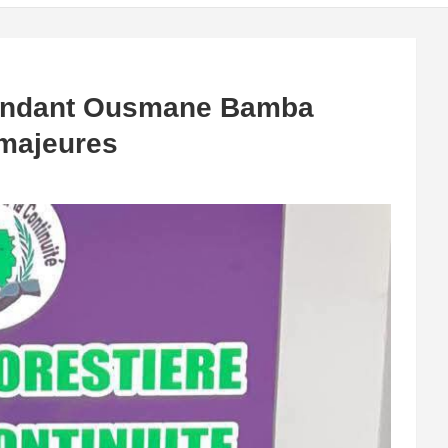
mandant Ousmane Bamba
 majeures