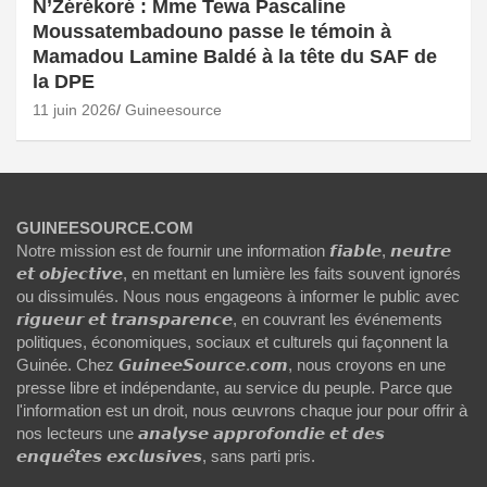
N’Zérékoré : Mme Tewa Pascaline
Moussatembadouno passe le témoin à
Mamadou Lamine Baldé à la tête du SAF de
la DPE
11 juin 2026
Guineesource
GUINEESOURCE.COM
Notre mission est de fournir une information 𝙛𝙞𝙖𝙗𝙡𝙚, 𝙣𝙚𝙪𝙩𝙧𝙚
𝙚𝙩 𝙤𝙗𝙟𝙚𝙘𝙩𝙞𝙫𝙚, en mettant en lumière les faits souvent ignorés
ou dissimulés. Nous nous engageons à informer le public avec
𝙧𝙞𝙜𝙪𝙚𝙪𝙧 𝙚𝙩 𝙩𝙧𝙖𝙣𝙨𝙥𝙖𝙧𝙚𝙣𝙘𝙚, en couvrant les événements
politiques, économiques, sociaux et culturels qui façonnent la
Guinée. Chez 𝙂𝙪𝙞𝙣𝙚𝙚𝙎𝙤𝙪𝙧𝙘𝙚.𝙘𝙤𝙢, nous croyons en une
presse libre et indépendante, au service du peuple. Parce que
l'information est un droit, nous œuvrons chaque jour pour offrir à
nos lecteurs une 𝙖𝙣𝙖𝙡𝙮𝙨𝙚 𝙖𝙥𝙥𝙧𝙤𝙛𝙤𝙣𝙙𝙞𝙚 𝙚𝙩 𝙙𝙚𝙨
𝙚𝙣𝙦𝙪𝙚̂𝙩𝙚𝙨 𝙚𝙭𝙘𝙡𝙪𝙨𝙞𝙫𝙚𝙨, sans parti pris.