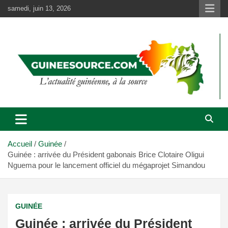
Aller
samedi, juin 13, 2026
au
contenu
Accueil
Guinée
Guinée : arrivée du Président gabonais Brice Clotaire Oligui
Nguema pour le lancement officiel du mégaprojet Simandou
GUINÉE
Guinée : arrivée du Président