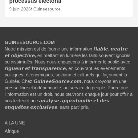
processus électoral
9 juin 2026
Guineesource
GUINEESOURCE.COM
Notre mission est de fournir une information 𝙛𝙞𝙖𝙗𝙡𝙚, 𝙣𝙚𝙪𝙩𝙧𝙚
𝙚𝙩 𝙤𝙗𝙟𝙚𝙘𝙩𝙞𝙫𝙚, en mettant en lumière les faits souvent ignorés
ou dissimulés. Nous nous engageons à informer le public avec
𝙧𝙞𝙜𝙪𝙚𝙪𝙧 𝙚𝙩 𝙩𝙧𝙖𝙣𝙨𝙥𝙖𝙧𝙚𝙣𝙘𝙚, en couvrant les événements
politiques, économiques, sociaux et culturels qui façonnent la
Guinée. Chez 𝙂𝙪𝙞𝙣𝙚𝙚𝙎𝙤𝙪𝙧𝙘𝙚.𝙘𝙤𝙢, nous croyons en une
presse libre et indépendante, au service du peuple. Parce que
l'information est un droit, nous œuvrons chaque jour pour offrir à
nos lecteurs une 𝙖𝙣𝙖𝙡𝙮𝙨𝙚 𝙖𝙥𝙥𝙧𝙤𝙛𝙤𝙣𝙙𝙞𝙚 𝙚𝙩 𝙙𝙚𝙨
𝙚𝙣𝙦𝙪𝙚̂𝙩𝙚𝙨 𝙚𝙭𝙘𝙡𝙪𝙨𝙞𝙫𝙚𝙨, sans parti pris.
A LA UNE
Afrique