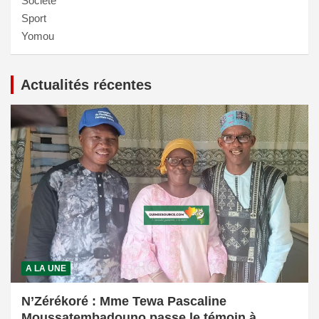
Societé
Sport
Yomou
Actualités récentes
A LA UNE
N’Zérékoré : Mme Tewa Pascaline
Moussatembadouno passe le témoin à