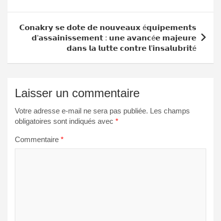
l’article
𝗖𝗼𝗻𝗮𝗸𝗿𝘆 𝘀𝗲 𝗱𝗼𝘁𝗲 𝗱𝗲 𝗻𝗼𝘂𝘃𝗲𝗮𝘂𝘅 é𝗾𝘂𝗶𝗽𝗲𝗺𝗲𝗻𝘁𝘀
𝗱’𝗮𝘀𝘀𝗮𝗶𝗻𝗶𝘀𝘀𝗲𝗺𝗲𝗻𝘁 : 𝘂𝗻𝗲 𝗮𝘃𝗮𝗻𝗰é𝗲 𝗺𝗮𝗷𝗲𝘂𝗿𝗲
𝗱𝗮𝗻𝘀 𝗹𝗮 𝗹𝘂𝘁𝘁𝗲 𝗰𝗼𝗻𝘁𝗿𝗲 𝗹’𝗶𝗻𝘀𝗮𝗹𝘂𝗯𝗿𝗶𝘁é
Laisser un commentaire
Votre adresse e-mail ne sera pas publiée.
Les champs
obligatoires sont indiqués avec
*
Commentaire
*