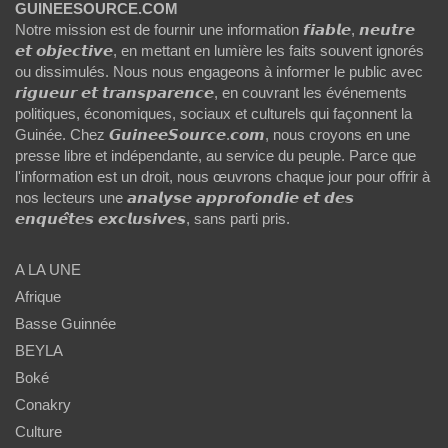
GUINEESOURCE.COM
Notre mission est de fournir une information 𝙛𝙞𝙖𝙗𝙡𝙚, 𝙣𝙚𝙪𝙩𝙧𝙚
𝙚𝙩 𝙤𝙗𝙟𝙚𝙘𝙩𝙞𝙫𝙚, en mettant en lumière les faits souvent ignorés
ou dissimulés. Nous nous engageons à informer le public avec
𝙧𝙞𝙜𝙪𝙚𝙪𝙧 𝙚𝙩 𝙩𝙧𝙖𝙣𝙨𝙥𝙖𝙧𝙚𝙣𝙘𝙚, en couvrant les événements
politiques, économiques, sociaux et culturels qui façonnent la
Guinée. Chez 𝙂𝙪𝙞𝙣𝙚𝙚𝙎𝙤𝙪𝙧𝙘𝙚.𝙘𝙤𝙢, nous croyons en une
presse libre et indépendante, au service du peuple. Parce que
l'information est un droit, nous œuvrons chaque jour pour offrir à
nos lecteurs une 𝙖𝙣𝙖𝙡𝙮𝙨𝙚 𝙖𝙥𝙥𝙧𝙤𝙛𝙤𝙣𝙙𝙞𝙚 𝙚𝙩 𝙙𝙚𝙨
𝙚𝙣𝙦𝙪𝙚̂𝙩𝙚𝙨 𝙚𝙭𝙘𝙡𝙪𝙨𝙞𝙫𝙚𝙨, sans parti pris.
A LA UNE
Afrique
Basse Guinnée
BEYLA
Boké
Conakry
Culture