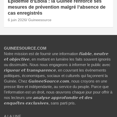
Épidémie d’Ebola : la Guinée renforce ses
mesures de prévention malgré l’absence de
cas enregistrés
6 juin 2026
Guineesource
GUINEESOURCE.COM
Notre mission est de fournir une information 𝙛𝙞𝙖𝙗𝙡𝙚, 𝙣𝙚𝙪𝙩𝙧𝙚
𝙚𝙩 𝙤𝙗𝙟𝙚𝙘𝙩𝙞𝙫𝙚, en mettant en lumière les faits souvent ignorés
ou dissimulés. Nous nous engageons à informer le public avec
𝙧𝙞𝙜𝙪𝙚𝙪𝙧 𝙚𝙩 𝙩𝙧𝙖𝙣𝙨𝙥𝙖𝙧𝙚𝙣𝙘𝙚, en couvrant les événements
politiques, économiques, sociaux et culturels qui façonnent la
Guinée. Chez 𝙂𝙪𝙞𝙣𝙚𝙚𝙎𝙤𝙪𝙧𝙘𝙚.𝙘𝙤𝙢, nous croyons en une
presse libre et indépendante, au service du peuple. Parce que
l'information est un droit, nous œuvrons chaque jour pour offrir à
nos lecteurs une 𝙖𝙣𝙖𝙡𝙮𝙨𝙚 𝙖𝙥𝙥𝙧𝙤𝙛𝙤𝙣𝙙𝙞𝙚 𝙚𝙩 𝙙𝙚𝙨
𝙚𝙣𝙦𝙪𝙚̂𝙩𝙚𝙨 𝙚𝙭𝙘𝙡𝙪𝙨𝙞𝙫𝙚𝙨, sans parti pris.
A LA UNE