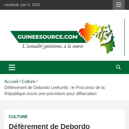
Aller
vendredi, juin 5, 2026
au
contenu
Accueil
Culture
Défèrement de Debordo Leekunfa : le Procureur de la
République ouvre une procédure pour diffamation
CULTURE
Défèrement de Debordo