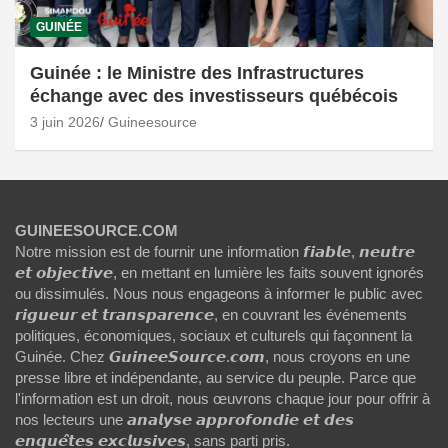
GUINÉE
Guinée : le Ministre des Infrastructures
échange avec des investisseurs québécois
3 juin 2026
Guineesource
GUINEESOURCE.COM
Notre mission est de fournir une information 𝙛𝙞𝙖𝙗𝙡𝙚, 𝙣𝙚𝙪𝙩𝙧𝙚
𝙚𝙩 𝙤𝙗𝙟𝙚𝙘𝙩𝙞𝙫𝙚, en mettant en lumière les faits souvent ignorés
ou dissimulés. Nous nous engageons à informer le public avec
𝙧𝙞𝙜𝙪𝙚𝙪𝙧 𝙚𝙩 𝙩𝙧𝙖𝙣𝙨𝙥𝙖𝙧𝙚𝙣𝙘𝙚, en couvrant les événements
politiques, économiques, sociaux et culturels qui façonnent la
Guinée. Chez 𝙂𝙪𝙞𝙣𝙚𝙚𝙎𝙤𝙪𝙧𝙘𝙚.𝙘𝙤𝙢, nous croyons en une
presse libre et indépendante, au service du peuple. Parce que
l'information est un droit, nous œuvrons chaque jour pour offrir à
nos lecteurs une 𝙖𝙣𝙖𝙡𝙮𝙨𝙚 𝙖𝙥𝙥𝙧𝙤𝙛𝙤𝙣𝙙𝙞𝙚 𝙚𝙩 𝙙𝙚𝙨
𝙚𝙣𝙦𝙪𝙚̂𝙩𝙚𝙨 𝙚𝙭𝙘𝙡𝙪𝙨𝙞𝙫𝙚𝙨, sans parti pris.