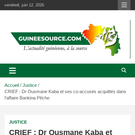
Aller
vendredi, juin 12, 2026
au
contenu
Accueil
Justice
CRIEF : Dr Ousmane Kaba et ses co-accusés acquittés dans
l’affaire Bankina Pêche
JUSTICE
CRIEF : Dr Ousmane Kaba et