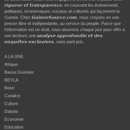
𝙧𝙞𝙜𝙪𝙚𝙪𝙧 𝙚𝙩 𝙩𝙧𝙖𝙣𝙨𝙥𝙖𝙧𝙚𝙣𝙘𝙚, en couvrant les événements
politiques, économiques, sociaux et culturels qui façonnent la
Guinée. Chez 𝙂𝙪𝙞𝙣𝙚𝙚𝙎𝙤𝙪𝙧𝙘𝙚.𝙘𝙤𝙢, nous croyons en une
presse libre et indépendante, au service du peuple. Parce que
l'information est un droit, nous œuvrons chaque jour pour offrir à
nos lecteurs une 𝙖𝙣𝙖𝙡𝙮𝙨𝙚 𝙖𝙥𝙥𝙧𝙤𝙛𝙤𝙣𝙙𝙞𝙚 𝙚𝙩 𝙙𝙚𝙨
𝙚𝙣𝙦𝙪𝙚̂𝙩𝙚𝙨 𝙚𝙭𝙘𝙡𝙪𝙨𝙞𝙫𝙚𝙨, sans parti pris.
A LA UNE
Afrique
Basse Guinnée
BEYLA
Boké
Conakry
Culture
Dabola
Economie
Education