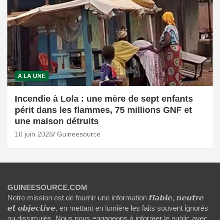
A LA UNE
Incendie à Lola : une mère de sept enfants
périt dans les flammes, 75 millions GNF et
une maison détruits
10 juin 2026
Guineesource
GUINEESOURCE.COM
Notre mission est de fournir une information 𝙛𝙞𝙖𝙗𝙡𝙚, 𝙣𝙚𝙪𝙩𝙧𝙚
𝙚𝙩 𝙤𝙗𝙟𝙚𝙘𝙩𝙞𝙫𝙚, en mettant en lumière les faits souvent ignorés
ou dissimulés. Nous nous engageons à informer le public avec