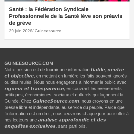
Santé : la Fédération Syndicale
Professionnelle de la Santé lève son préavis
de grève
29 juin 2026
Guineesource
GUINEESOURCE.COM
Notre mission est de fournir une information 𝙛𝙞𝙖𝙗𝙡𝙚, 𝙣𝙚𝙪𝙩𝙧𝙚
𝙚𝙩 𝙤𝙗𝙟𝙚𝙘𝙩𝙞𝙫𝙚, en mettant en lumière les faits souvent ignorés
ou dissimulés. Nous nous engageons à informer le public avec
𝙧𝙞𝙜𝙪𝙚𝙪𝙧 𝙚𝙩 𝙩𝙧𝙖𝙣𝙨𝙥𝙖𝙧𝙚𝙣𝙘𝙚, en couvrant les événements
politiques, économiques, sociaux et culturels qui façonnent la
Guinée. Chez 𝙂𝙪𝙞𝙣𝙚𝙚𝙎𝙤𝙪𝙧𝙘𝙚.𝙘𝙤𝙢, nous croyons en une
presse libre et indépendante, au service du peuple. Parce que
l'information est un droit, nous œuvrons chaque jour pour offrir à
nos lecteurs une 𝙖𝙣𝙖𝙡𝙮𝙨𝙚 𝙖𝙥𝙥𝙧𝙤𝙛𝙤𝙣𝙙𝙞𝙚 𝙚𝙩 𝙙𝙚𝙨
𝙚𝙣𝙦𝙪𝙚̂𝙩𝙚𝙨 𝙚𝙭𝙘𝙡𝙪𝙨𝙞𝙫𝙚𝙨, sans parti pris.