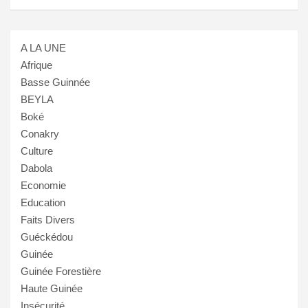
A LA UNE
Afrique
Basse Guinnée
BEYLA
Boké
Conakry
Culture
Dabola
Economie
Education
Faits Divers
Guéckédou
Guinée
Guinée Forestière
Haute Guinée
Insécurité