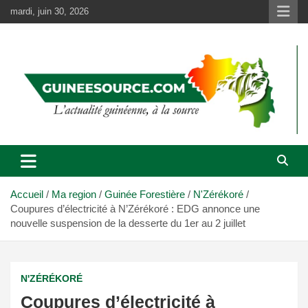
Aller
mardi, juin 30, 2026
au
contenu
Accueil
Ma region
Guinée Forestière
N'Zérékoré
Coupures d’électricité à N’Zérékoré : EDG annonce une
nouvelle suspension de la desserte du 1er au 2 juillet
N'ZÉRÉKORÉ
Coupures d’électricité à