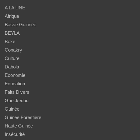
A LA UNE
Afrique
Basse Guinnée
BEYLA
Boké
Conakry
Culture
Dabola
Economie
Education
Faits Divers
Guéckédou
Guinée
Guinée Forestière
Haute Guinée
Insécurité