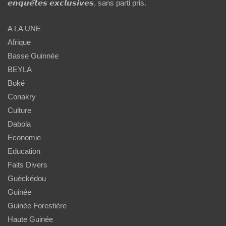
𝙚𝙣𝙦𝙪𝙚̂𝙩𝙚𝙨 𝙚𝙭𝙘𝙡𝙪𝙨𝙞𝙫𝙚𝙨, sans parti pris.
A LA UNE
Afrique
Basse Guinnée
BEYLA
Boké
Conakry
Culture
Dabola
Economie
Education
Faits Divers
Guéckédou
Guinée
Guinée Forestière
Haute Guinée