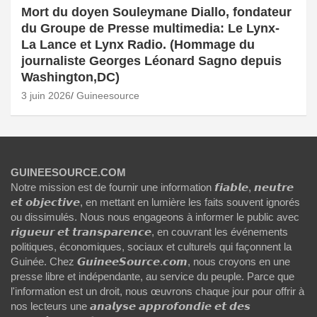
Mort du doyen Souleymane Diallo, fondateur
du Groupe de Presse multimedia: Le Lynx-
La Lance et Lynx Radio. (Hommage du
journaliste Georges Léonard Sagno depuis
Washington,DC)
3 juin 2026
Guineesource
GUINEESOURCE.COM
Notre mission est de fournir une information 𝙛𝙞𝙖𝙗𝙡𝙚, 𝙣𝙚𝙪𝙩𝙧𝙚
𝙚𝙩 𝙤𝙗𝙟𝙚𝙘𝙩𝙞𝙫𝙚, en mettant en lumière les faits souvent ignorés
ou dissimulés. Nous nous engageons à informer le public avec
𝙧𝙞𝙜𝙪𝙚𝙪𝙧 𝙚𝙩 𝙩𝙧𝙖𝙣𝙨𝙥𝙖𝙧𝙚𝙣𝙘𝙚, en couvrant les événements
politiques, économiques, sociaux et culturels qui façonnent la
Guinée. Chez 𝙂𝙪𝙞𝙣𝙚𝙚𝙎𝙤𝙪𝙧𝙘𝙚.𝙘𝙤𝙢, nous croyons en une
presse libre et indépendante, au service du peuple. Parce que
l'information est un droit, nous œuvrons chaque jour pour offrir à
nos lecteurs une 𝙖𝙣𝙖𝙡𝙮𝙨𝙚 𝙖𝙥𝙥𝙧𝙤𝙛𝙤𝙣𝙙𝙞𝙚 𝙚𝙩 𝙙𝙚𝙨