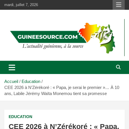
Aller
mardi, juillet 7, 2026
au
contenu
Accueil
Education
CEE 2026 à N’Zérékoré : « Papa, je serai le premier »… À 10
ans, Labile Jérémy Waïta Monemou tient sa promesse
EDUCATION
CEE 2026 à N’Zérékoré : « Papa,