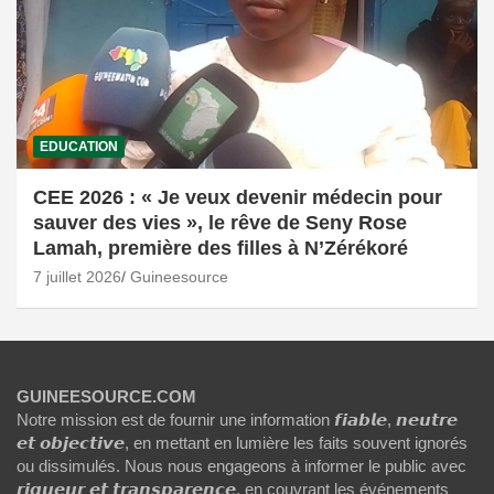
EDUCATION
CEE 2026 : « Je veux devenir médecin pour
sauver des vies », le rêve de Seny Rose
Lamah, première des filles à N’Zérékoré
7 juillet 2026
Guineesource
GUINEESOURCE.COM
Notre mission est de fournir une information 𝙛𝙞𝙖𝙗𝙡𝙚, 𝙣𝙚𝙪𝙩𝙧𝙚
𝙚𝙩 𝙤𝙗𝙟𝙚𝙘𝙩𝙞𝙫𝙚, en mettant en lumière les faits souvent ignorés
ou dissimulés. Nous nous engageons à informer le public avec
𝙧𝙞𝙜𝙪𝙚𝙪𝙧 𝙚𝙩 𝙩𝙧𝙖𝙣𝙨𝙥𝙖𝙧𝙚𝙣𝙘𝙚, en couvrant les événements