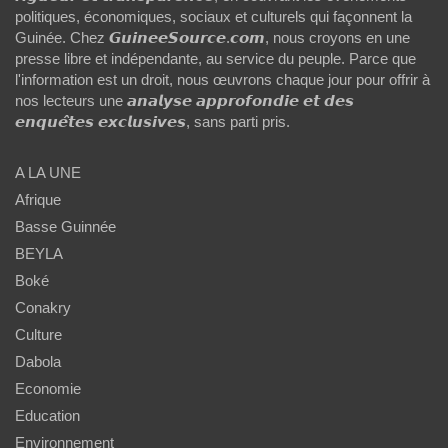
politiques, économiques, sociaux et culturels qui façonnent la
Guinée. Chez 𝙂𝙪𝙞𝙣𝙚𝙚𝙎𝙤𝙪𝙧𝙘𝙚.𝙘𝙤𝙢, nous croyons en une
presse libre et indépendante, au service du peuple. Parce que
l'information est un droit, nous œuvrons chaque jour pour offrir à
nos lecteurs une 𝙖𝙣𝙖𝙡𝙮𝙨𝙚 𝙖𝙥𝙥𝙧𝙤𝙛𝙤𝙣𝙙𝙞𝙚 𝙚𝙩 𝙙𝙚𝙨
𝙚𝙣𝙦𝙪𝙚̂𝙩𝙚𝙨 𝙚𝙭𝙘𝙡𝙪𝙨𝙞𝙫𝙚𝙨, sans parti pris.
A LA UNE
Afrique
Basse Guinnée
BEYLA
Boké
Conakry
Culture
Dabola
Economie
Education
Environnement