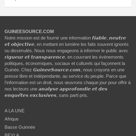
GUINEESOURCE.COM
Notre mission est de fournir une information 𝙛𝙞𝙖𝙗𝙡𝙚, 𝙣𝙚𝙪𝙩𝙧𝙚
𝙚𝙩 𝙤𝙗𝙟𝙚𝙘𝙩𝙞𝙫𝙚, en mettant en lumière les faits souvent ignorés
ou dissimulés. Nous nous engageons à informer le public avec
𝙧𝙞𝙜𝙪𝙚𝙪𝙧 𝙚𝙩 𝙩𝙧𝙖𝙣𝙨𝙥𝙖𝙧𝙚𝙣𝙘𝙚, en couvrant les événements
politiques, économiques, sociaux et culturels qui façonnent la
Guinée. Chez 𝙂𝙪𝙞𝙣𝙚𝙚𝙎𝙤𝙪𝙧𝙘𝙚.𝙘𝙤𝙢, nous croyons en une
presse libre et indépendante, au service du peuple. Parce que
l'information est un droit, nous œuvrons chaque jour pour offrir à
nos lecteurs une 𝙖𝙣𝙖𝙡𝙮𝙨𝙚 𝙖𝙥𝙥𝙧𝙤𝙛𝙤𝙣𝙙𝙞𝙚 𝙚𝙩 𝙙𝙚𝙨
𝙚𝙣𝙦𝙪𝙚̂𝙩𝙚𝙨 𝙚𝙭𝙘𝙡𝙪𝙨𝙞𝙫𝙚𝙨, sans parti pris.
A LA UNE
Afrique
Basse Guinnée
BEYLA