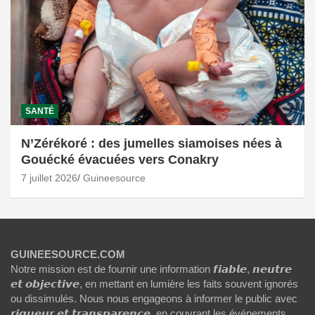
SANTÉ
N’Zérékoré : des jumelles siamoises nées à
Gouécké évacuées vers Conakry
7 juillet 2026
Guineesource
GUINEESOURCE.COM
Notre mission est de fournir une information 𝙛𝙞𝙖𝙗𝙡𝙚, 𝙣𝙚𝙪𝙩𝙧𝙚
𝙚𝙩 𝙤𝙗𝙟𝙚𝙘𝙩𝙞𝙫𝙚, en mettant en lumière les faits souvent ignorés
ou dissimulés. Nous nous engageons à informer le public avec
𝙧𝙞𝙜𝙪𝙚𝙪𝙧 𝙚𝙩 𝙩𝙧𝙖𝙣𝙨𝙥𝙖𝙧𝙚𝙣𝙘𝙚, en couvrant les événements