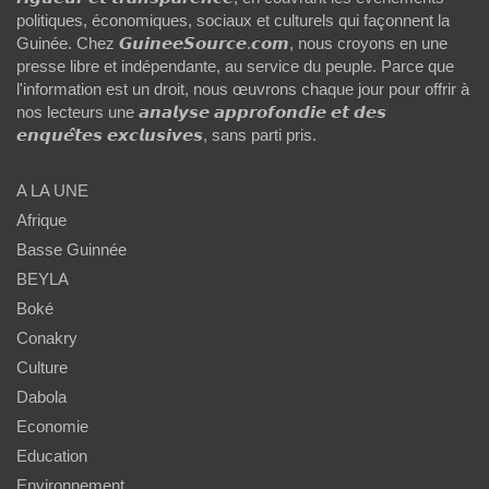
politiques, économiques, sociaux et culturels qui façonnent la
Guinée. Chez 𝙂𝙪𝙞𝙣𝙚𝙚𝙎𝙤𝙪𝙧𝙘𝙚.𝙘𝙤𝙢, nous croyons en une
presse libre et indépendante, au service du peuple. Parce que
l'information est un droit, nous œuvrons chaque jour pour offrir à
nos lecteurs une 𝙖𝙣𝙖𝙡𝙮𝙨𝙚 𝙖𝙥𝙥𝙧𝙤𝙛𝙤𝙣𝙙𝙞𝙚 𝙚𝙩 𝙙𝙚𝙨
𝙚𝙣𝙦𝙪𝙚̂𝙩𝙚𝙨 𝙚𝙭𝙘𝙡𝙪𝙨𝙞𝙫𝙚𝙨, sans parti pris.
A LA UNE
Afrique
Basse Guinnée
BEYLA
Boké
Conakry
Culture
Dabola
Economie
Education
Environnement