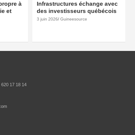
propre à
Infrastructures échange avec
e et
des investisseurs québécois
3 juin 2026
Guineesource
/ 620 17 18 14
.com