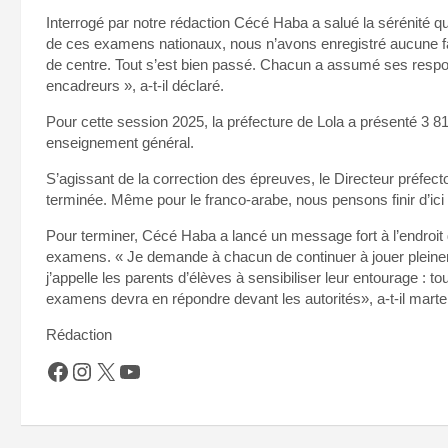
Interrogé par notre rédaction Cécé Haba a salué la sérénité qui
de ces examens nationaux, nous n’avons enregistré aucune f
de centre. Tout s’est bien passé. Chacun a assumé ses respons
encadreurs », a-t-il déclaré.
Pour cette session 2025, la préfecture de Lola a présenté 3 8
enseignement général.
S’agissant de la correction des épreuves, le Directeur préfecto
terminée. Même pour le franco-arabe, nous pensons finir d’ici 
Pour terminer, Cécé Haba a lancé un message fort à l’endroit 
examens. « Je demande à chacun de continuer à jouer pleinemen
j’appelle les parents d’élèves à sensibiliser leur entourage : 
examens devra en répondre devant les autorités», a-t-il marte
Rédaction
Facebook
Instagram
X
YouTube