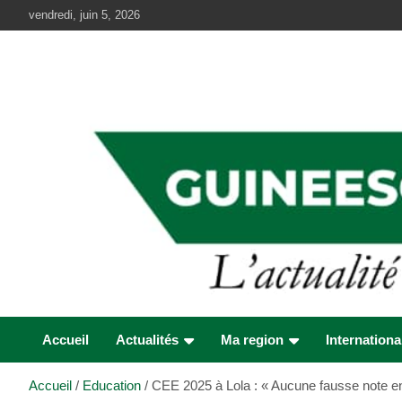
Aller
vendredi, juin 5, 2026
au
contenu
Accueil
Actualités
Ma region
Internationa
Accueil
Education
CEE 2025 à Lola : « Aucune fausse note en