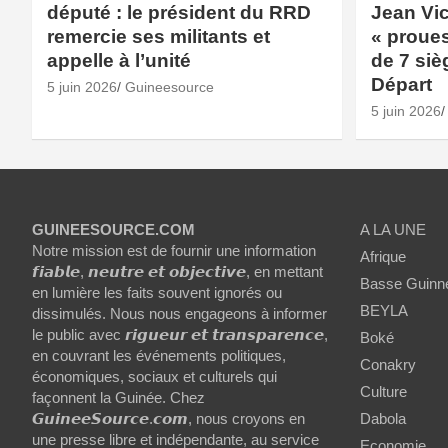
député : le président du RRD
Jean Vic
remercie ses militants et
« proues
appelle à l’unité
de 7 siè
Départ
5 juin 2026
Guineesource
5 juin 2026
GUINEESOURCE.COM
A LA UNE
Notre mission est de fournir une information
Afrique
𝙛𝙞𝙖𝙗𝙡𝙚, 𝙣𝙚𝙪𝙩𝙧𝙚 𝙚𝙩 𝙤𝙗𝙟𝙚𝙘𝙩𝙞𝙫𝙚, en mettant
Basse Guinn
en lumière les faits souvent ignorés ou
BEYLA
dissimulés. Nous nous engageons à informer
le public avec 𝙧𝙞𝙜𝙪𝙚𝙪𝙧 𝙚𝙩 𝙩𝙧𝙖𝙣𝙨𝙥𝙖𝙧𝙚𝙣𝙘𝙚,
Boké
en couvrant les événements politiques,
Conakry
économiques, sociaux et culturels qui
Culture
façonnent la Guinée. Chez
𝙂𝙪𝙞𝙣𝙚𝙚𝙎𝙤𝙪𝙧𝙘𝙚.𝙘𝙤𝙢, nous croyons en
Dabola
une presse libre et indépendante, au service
Economie