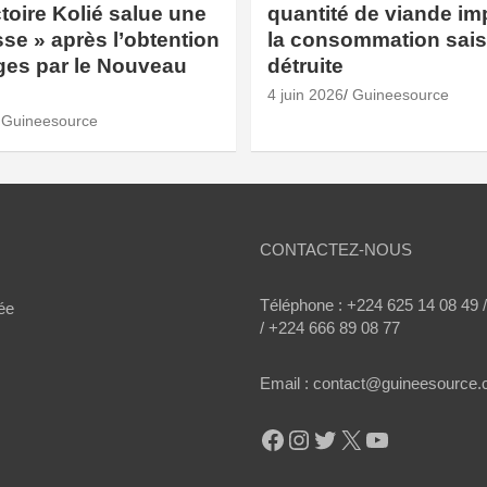
toire Kolié salue une
quantité de viande im
se » après l’obtention
la consommation saisi
ges par le Nouveau
détruite
4 juin 2026
Guineesource
Guineesource
CONTACTEZ-NOUS
Téléphone : +224 625 14 08 49 
ée
/ +224 666 89 08 77
Email : contact@guineesource
Facebook
Instagram
Twitter
X
YouTube