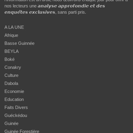
nos lecteurs une 𝙖𝙣𝙖𝙡𝙮𝙨𝙚 𝙖𝙥𝙥𝙧𝙤𝙛𝙤𝙣𝙙𝙞𝙚 𝙚𝙩 𝙙𝙚𝙨
𝙚𝙣𝙦𝙪𝙚̂𝙩𝙚𝙨 𝙚𝙭𝙘𝙡𝙪𝙨𝙞𝙫𝙚𝙨, sans parti pris.
A LA UNE
Afrique
Basse Guinnée
BEYLA
Boké
Conakry
Culture
Dabola
Economie
Education
Faits Divers
Guéckédou
Guinée
Guinée Forestière