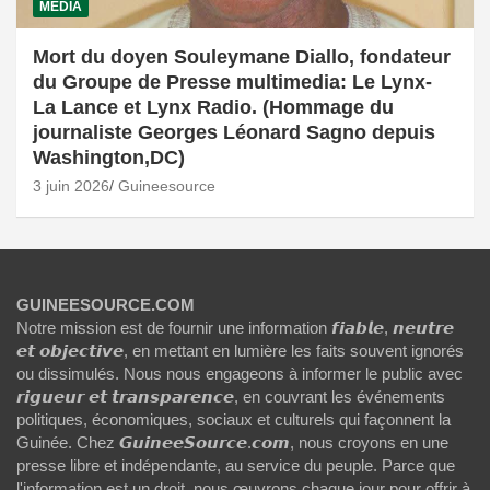
MÉDIA
Mort du doyen Souleymane Diallo, fondateur
du Groupe de Presse multimedia: Le Lynx-
La Lance et Lynx Radio. (Hommage du
journaliste Georges Léonard Sagno depuis
Washington,DC)
3 juin 2026
Guineesource
GUINEESOURCE.COM
Notre mission est de fournir une information 𝙛𝙞𝙖𝙗𝙡𝙚, 𝙣𝙚𝙪𝙩𝙧𝙚
𝙚𝙩 𝙤𝙗𝙟𝙚𝙘𝙩𝙞𝙫𝙚, en mettant en lumière les faits souvent ignorés
ou dissimulés. Nous nous engageons à informer le public avec
𝙧𝙞𝙜𝙪𝙚𝙪𝙧 𝙚𝙩 𝙩𝙧𝙖𝙣𝙨𝙥𝙖𝙧𝙚𝙣𝙘𝙚, en couvrant les événements
politiques, économiques, sociaux et culturels qui façonnent la
Guinée. Chez 𝙂𝙪𝙞𝙣𝙚𝙚𝙎𝙤𝙪𝙧𝙘𝙚.𝙘𝙤𝙢, nous croyons en une
presse libre et indépendante, au service du peuple. Parce que
l'information est un droit, nous œuvrons chaque jour pour offrir à