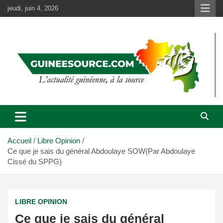
Aller
jeudi, juin 4, 2026
au
contenu
Accueil
Libre Opinion
Ce que je sais du général Abdoulaye SOW(Par Abdoulaye
Cissé du SPPG)
LIBRE OPINION
Ce que je sais du général