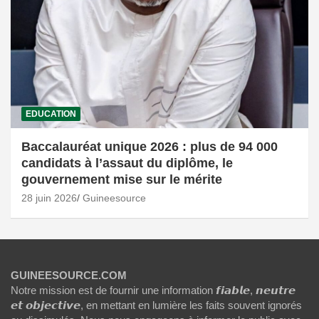
EDUCATION
Baccalauréat unique 2026 : plus de 94 000
candidats à l’assaut du diplôme, le
gouvernement mise sur le mérite
28 juin 2026
Guineesource
GUINEESOURCE.COM
Notre mission est de fournir une information 𝙛𝙞𝙖𝙗𝙡𝙚, 𝙣𝙚𝙪𝙩𝙧𝙚
𝙚𝙩 𝙤𝙗𝙟𝙚𝙘𝙩𝙞𝙫𝙚, en mettant en lumière les faits souvent ignorés