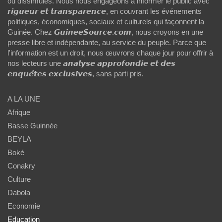
ou dissimulés. Nous nous engageons à informer le public avec
𝙧𝙞𝙜𝙪𝙚𝙪𝙧 𝙚𝙩 𝙩𝙧𝙖𝙣𝙨𝙥𝙖𝙧𝙚𝙣𝙘𝙚, en couvrant les événements
politiques, économiques, sociaux et culturels qui façonnent la
Guinée. Chez 𝙂𝙪𝙞𝙣𝙚𝙚𝙎𝙤𝙪𝙧𝙘𝙚.𝙘𝙤𝙢, nous croyons en une
presse libre et indépendante, au service du peuple. Parce que
l'information est un droit, nous œuvrons chaque jour pour offrir à
nos lecteurs une 𝙖𝙣𝙖𝙡𝙮𝙨𝙚 𝙖𝙥𝙥𝙧𝙤𝙛𝙤𝙣𝙙𝙞𝙚 𝙚𝙩 𝙙𝙚𝙨
𝙚𝙣𝙦𝙪𝙚̂𝙩𝙚𝙨 𝙚𝙭𝙘𝙡𝙪𝙨𝙞𝙫𝙚𝙨, sans parti pris.
A LA UNE
Afrique
Basse Guinnée
BEYLA
Boké
Conakry
Culture
Dabola
Economie
Education