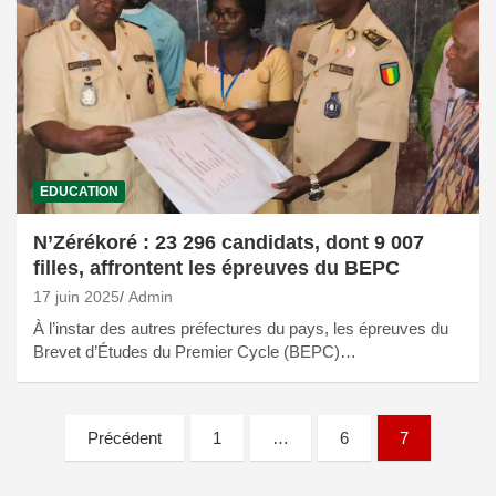
EDUCATION
N’Zérékoré : 23 296 candidats, dont 9 007
filles, affrontent les épreuves du BEPC
17 juin 2025
Admin
À l’instar des autres préfectures du pays, les épreuves du
Brevet d’Études du Premier Cycle (BEPC)…
Pagination
Précédent
1
…
6
7
des