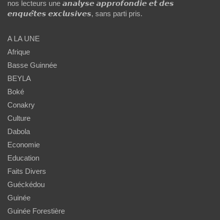
nos lecteurs une 𝙖𝙣𝙖𝙡𝙮𝙨𝙚 𝙖𝙥𝙥𝙧𝙤𝙛𝙤𝙣𝙙𝙞𝙚 𝙚𝙩 𝙙𝙚𝙨
𝙚𝙣𝙦𝙪𝙚̂𝙩𝙚𝙨 𝙚𝙭𝙘𝙡𝙪𝙨𝙞𝙫𝙚𝙨, sans parti pris.
A LA UNE
Afrique
Basse Guinnée
BEYLA
Boké
Conakry
Culture
Dabola
Economie
Education
Faits Divers
Guéckédou
Guinée
Guinée Forestière