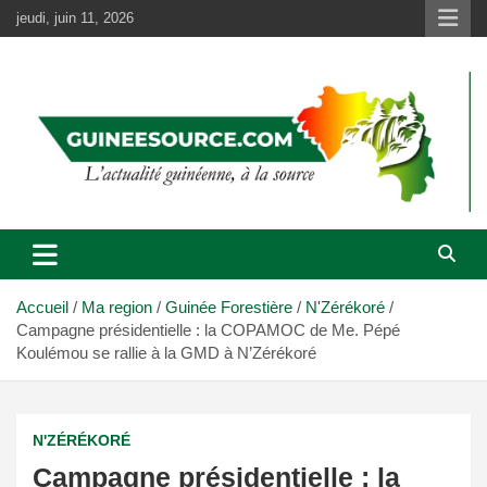
Aller
jeudi, juin 11, 2026
au
contenu
Accueil
Ma region
Guinée Forestière
N'Zérékoré
Campagne présidentielle : la COPAMOC de Me. Pépé
Koulémou se rallie à la GMD à N’Zérékoré
N'ZÉRÉKORÉ
Campagne présidentielle : la