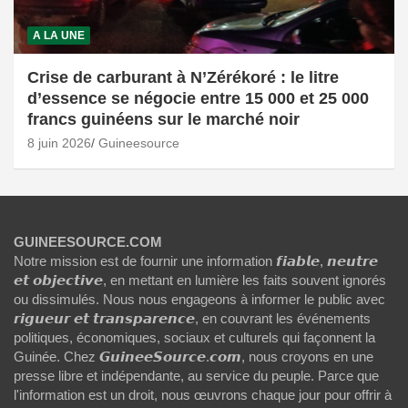
A LA UNE
Crise de carburant à N’Zérékoré : le litre
d’essence se négocie entre 15 000 et 25 000
francs guinéens sur le marché noir
8 juin 2026
Guineesource
GUINEESOURCE.COM
Notre mission est de fournir une information 𝙛𝙞𝙖𝙗𝙡𝙚, 𝙣𝙚𝙪𝙩𝙧𝙚
𝙚𝙩 𝙤𝙗𝙟𝙚𝙘𝙩𝙞𝙫𝙚, en mettant en lumière les faits souvent ignorés
ou dissimulés. Nous nous engageons à informer le public avec
𝙧𝙞𝙜𝙪𝙚𝙪𝙧 𝙚𝙩 𝙩𝙧𝙖𝙣𝙨𝙥𝙖𝙧𝙚𝙣𝙘𝙚, en couvrant les événements
politiques, économiques, sociaux et culturels qui façonnent la
Guinée. Chez 𝙂𝙪𝙞𝙣𝙚𝙚𝙎𝙤𝙪𝙧𝙘𝙚.𝙘𝙤𝙢, nous croyons en une
presse libre et indépendante, au service du peuple. Parce que
l'information est un droit, nous œuvrons chaque jour pour offrir à