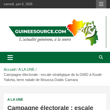
Aller
samedi, juin 6, 2026
au
contenu
Accueil
A LA UNE
Campagne électorale : escale stratégique de la GMD à Koulé-
Yaketa, terre natale de Moussa Dadis Camara
A LA UNE
Campagne électorale : escale