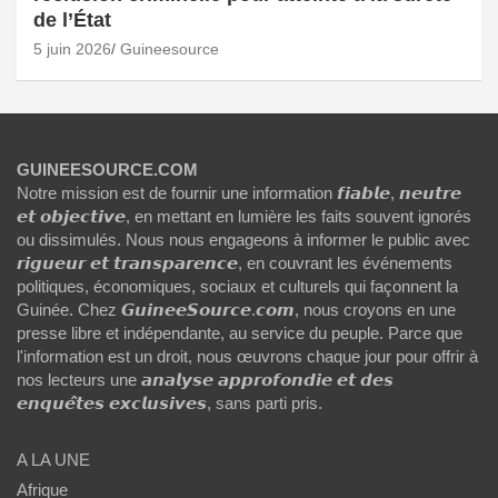
de l’État
5 juin 2026
Guineesource
GUINEESOURCE.COM
Notre mission est de fournir une information 𝙛𝙞𝙖𝙗𝙡𝙚, 𝙣𝙚𝙪𝙩𝙧𝙚
𝙚𝙩 𝙤𝙗𝙟𝙚𝙘𝙩𝙞𝙫𝙚, en mettant en lumière les faits souvent ignorés
ou dissimulés. Nous nous engageons à informer le public avec
𝙧𝙞𝙜𝙪𝙚𝙪𝙧 𝙚𝙩 𝙩𝙧𝙖𝙣𝙨𝙥𝙖𝙧𝙚𝙣𝙘𝙚, en couvrant les événements
politiques, économiques, sociaux et culturels qui façonnent la
Guinée. Chez 𝙂𝙪𝙞𝙣𝙚𝙚𝙎𝙤𝙪𝙧𝙘𝙚.𝙘𝙤𝙢, nous croyons en une
presse libre et indépendante, au service du peuple. Parce que
l'information est un droit, nous œuvrons chaque jour pour offrir à
nos lecteurs une 𝙖𝙣𝙖𝙡𝙮𝙨𝙚 𝙖𝙥𝙥𝙧𝙤𝙛𝙤𝙣𝙙𝙞𝙚 𝙚𝙩 𝙙𝙚𝙨
𝙚𝙣𝙦𝙪𝙚̂𝙩𝙚𝙨 𝙚𝙭𝙘𝙡𝙪𝙨𝙞𝙫𝙚𝙨, sans parti pris.
A LA UNE
Afrique