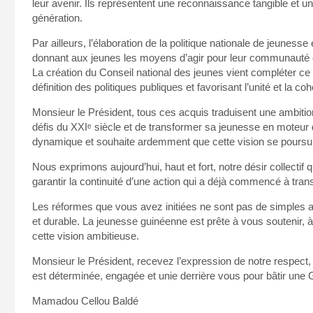
leur avenir. Ils représentent une reconnaissance tangible et u
génération.
Par ailleurs, l’élaboration de la politique nationale de jeunesse et
donnant aux jeunes les moyens d’agir pour leur communauté e
La création du Conseil national des jeunes vient compléter ce d
définition des politiques publiques et favorisant l’unité et la co
Monsieur le Président, tous ces acquis traduisent une ambition
défis du XXIᵉ siècle et de transformer sa jeunesse en moteur
dynamique et souhaite ardemment que cette vision se poursuiv
Nous exprimons aujourd’hui, haut et fort, notre désir collecti
garantir la continuité d’une action qui a déjà commencé à tran
Les réformes que vous avez initiées ne sont pas de simples act
et durable. La jeunesse guinéenne est prête à vous soutenir,
cette vision ambitieuse.
Monsieur le Président, recevez l’expression de notre respect, 
est déterminée, engagée et unie derrière vous pour bâtir une G
Mamadou Cellou Baldé