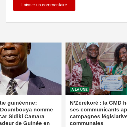
A LA UNE
tie guinéenne:
N’Zérékoré : la GMD 
 Doumbouya nomme
ses communicants ap
ar Sidiki Camara
campagnes législative
deur de Guinée en
communales