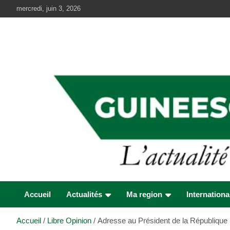
Aller
mercredi, juin 3, 2026
au
contenu
Accueil
Actualités
Ma region
Internationa
Accueil
Libre Opinion
Adresse au Président de la Républiqu