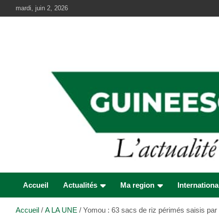
Aller
mardi, juin 2, 2026
au
contenu
Accueil
Actualités
Ma region
Internationa
Accueil
A LA UNE
Yomou : 63 sacs de riz périmés saisis par 