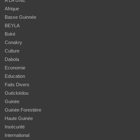
A LA UNE
Afrique
Basse Guinnée
BEYLA
Boké
Conakry
Culture
Dabola
Economie
Education
Faits Divers
Guéckédou
Guinée
Guinée Forestière
Haute Guinée
Insécurité
International