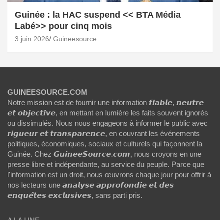
Guinée : la HAC suspend << BTA Média
Labé>> pour cinq mois
3 juin 2026
Guineesource
GUINEESOURCE.COM
Notre mission est de fournir une information 𝙛𝙞𝙖𝙗𝙡𝙚, 𝙣𝙚𝙪𝙩𝙧𝙚
𝙚𝙩 𝙤𝙗𝙟𝙚𝙘𝙩𝙞𝙫𝙚, en mettant en lumière les faits souvent ignorés
ou dissimulés. Nous nous engageons à informer le public avec
𝙧𝙞𝙜𝙪𝙚𝙪𝙧 𝙚𝙩 𝙩𝙧𝙖𝙣𝙨𝙥𝙖𝙧𝙚𝙣𝙘𝙚, en couvrant les événements
politiques, économiques, sociaux et culturels qui façonnent la
Guinée. Chez 𝙂𝙪𝙞𝙣𝙚𝙚𝙎𝙤𝙪𝙧𝙘𝙚.𝙘𝙤𝙢, nous croyons en une
presse libre et indépendante, au service du peuple. Parce que
l'information est un droit, nous œuvrons chaque jour pour offrir à
nos lecteurs une 𝙖𝙣𝙖𝙡𝙮𝙨𝙚 𝙖𝙥𝙥𝙧𝙤𝙛𝙤𝙣𝙙𝙞𝙚 𝙚𝙩 𝙙𝙚𝙨
𝙚𝙣𝙦𝙪𝙚̂𝙩𝙚𝙨 𝙚𝙭𝙘𝙡𝙪𝙨𝙞𝙫𝙚𝙨, sans parti pris.