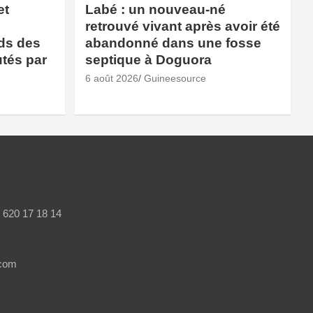
et
Labé : un nouveau-né
retrouvé vivant après avoir été
rds des
abandonné dans une fosse
utés par
septique à Doguora
6 août 2026
Guineesource
/ 620 17 18 14
.com