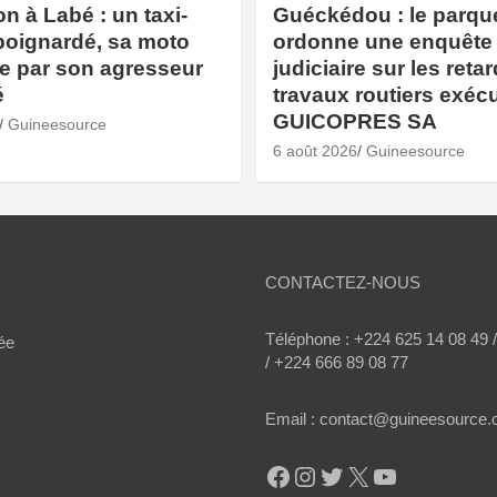
n à Labé : un taxi-
Guéckédou : le parqu
poignardé, sa moto
ordonne une enquête
e par son agresseur
judiciaire sur les reta
é
travaux routiers exéc
GUICOPRES SA
Guineesource
6 août 2026
Guineesource
CONTACTEZ-NOUS
Téléphone : +224 625 14 08 49 
ée
/ +224 666 89 08 77
Email : contact@guineesource
Facebook
Instagram
Twitter
X
YouTube