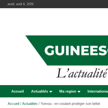
Aller
jeudi, août 6, 2026
au
contenu
Accueil
Actualités
Ma region
Internationa
Accueil
Actualités
Yomou : en voulant protéger son bébé