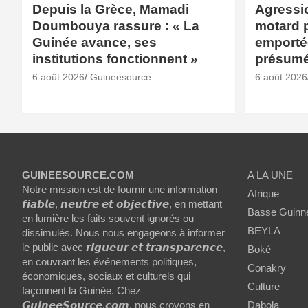
Depuis la Grèce, Mamadi
Agressio
Doumbouya rassure : « La
motard 
Guinée avance, ses
emporté
institutions fonctionnent »
présum
6 août 2026
Guineesource
6 août 2026
GUINEESOURCE.COM
A LA UNE
Notre mission est de fournir une information
Afrique
𝙛𝙞𝙖𝙗𝙡𝙚, 𝙣𝙚𝙪𝙩𝙧𝙚 𝙚𝙩 𝙤𝙗𝙟𝙚𝙘𝙩𝙞𝙫𝙚, en mettant
Basse Guinn
en lumière les faits souvent ignorés ou
BEYLA
dissimulés. Nous nous engageons à informer
le public avec 𝙧𝙞𝙜𝙪𝙚𝙪𝙧 𝙚𝙩 𝙩𝙧𝙖𝙣𝙨𝙥𝙖𝙧𝙚𝙣𝙘𝙚,
Boké
en couvrant les événements politiques,
Conakry
économiques, sociaux et culturels qui
Culture
façonnent la Guinée. Chez
𝙂𝙪𝙞𝙣𝙚𝙚𝙎𝙤𝙪𝙧𝙘𝙚.𝙘𝙤𝙢, nous croyons en
Dabola