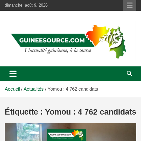
Aller
dimanche, août 9, 2026
au
contenu
Accueil
Actualités
Yomou : 4 762 candidats
Étiquette :
Yomou : 4 762 candidats