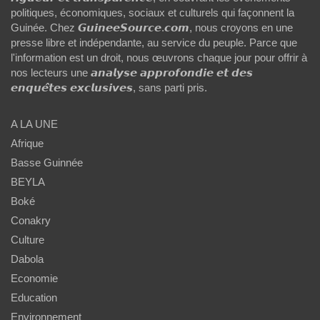
politiques, économiques, sociaux et culturels qui façonnent la
Guinée. Chez 𝙂𝙪𝙞𝙣𝙚𝙚𝙎𝙤𝙪𝙧𝙘𝙚.𝙘𝙤𝙢, nous croyons en une
presse libre et indépendante, au service du peuple. Parce que
l'information est un droit, nous œuvrons chaque jour pour offrir à
nos lecteurs une 𝙖𝙣𝙖𝙡𝙮𝙨𝙚 𝙖𝙥𝙥𝙧𝙤𝙛𝙤𝙣𝙙𝙞𝙚 𝙚𝙩 𝙙𝙚𝙨
𝙚𝙣𝙦𝙪𝙚̂𝙩𝙚𝙨 𝙚𝙭𝙘𝙡𝙪𝙨𝙞𝙫𝙚𝙨, sans parti pris.
A LA UNE
Afrique
Basse Guinnée
BEYLA
Boké
Conakry
Culture
Dabola
Economie
Education
Environnement