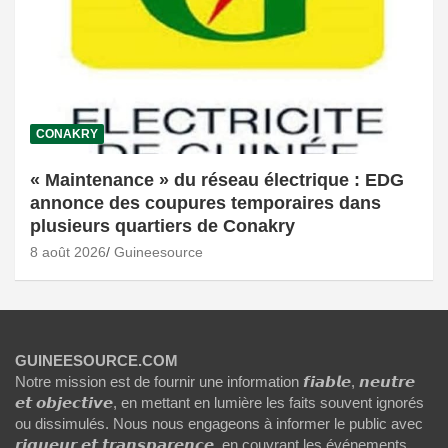
CONAKRY
« Maintenance » du réseau électrique : EDG
annonce des coupures temporaires dans
plusieurs quartiers de Conakry
8 août 2026
Guineesource
GUINEESOURCE.COM
Notre mission est de fournir une information 𝙛𝙞𝙖𝙗𝙡𝙚, 𝙣𝙚𝙪𝙩𝙧𝙚
𝙚𝙩 𝙤𝙗𝙟𝙚𝙘𝙩𝙞𝙫𝙚, en mettant en lumière les faits souvent ignorés
ou dissimulés. Nous nous engageons à informer le public avec
𝙧𝙞𝙜𝙪𝙚𝙪𝙧 𝙚𝙩 𝙩𝙧𝙖𝙣𝙨𝙥𝙖𝙧𝙚𝙣𝙘𝙚, en couvrant les événements