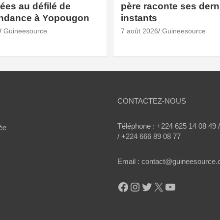
es au défilé de
père raconte ses dern
endance à Yopougon
instants
Guineesource
7 août 2026
Guineesource
CONTACTEZ-NOUS
Téléphone : +224 625 14 08 49 
ée
/ +224 666 89 08 77
Email : contact@guineesource
Facebook
Instagram
Twitter
X
YouTube