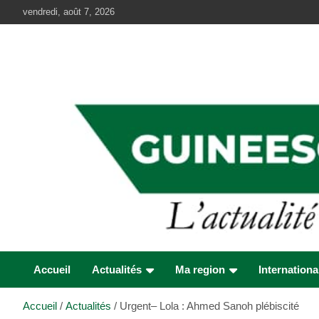
Aller
vendredi, août 7, 2026
au
contenu
Accueil
Actualités
Ma region
Internationa
Accueil
Actualités
Urgent– Lola : Ahmed Sanoh plébiscité