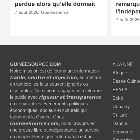
perdue alors qu’elle dormait
remarqué
l’indép
7 août 2026
Guineesource
7 août 2026
GUINEESOURCE.COM
A LA UNE
Notre mission est de fournir une information
Afrique
𝙛𝙞𝙖𝙗𝙡𝙚, 𝙣𝙚𝙪𝙩𝙧𝙚 𝙚𝙩 𝙤𝙗𝙟𝙚𝙘𝙩𝙞𝙫𝙚, en mettant
Basse Guinn
en lumière les faits souvent ignorés ou
BEYLA
dissimulés. Nous nous engageons à informer
le public avec 𝙧𝙞𝙜𝙪𝙚𝙪𝙧 𝙚𝙩 𝙩𝙧𝙖𝙣𝙨𝙥𝙖𝙧𝙚𝙣𝙘𝙚,
Boké
en couvrant les événements politiques,
Conakry
économiques, sociaux et culturels qui
Culture
façonnent la Guinée. Chez
𝙂𝙪𝙞𝙣𝙚𝙚𝙎𝙤𝙪𝙧𝙘𝙚.𝙘𝙤𝙢, nous croyons en
Dabola
une presse libre et indépendante, au service
Economie
du peuple. Parce que l'information est un