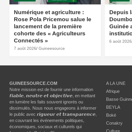
Numérique et agriculture :
Depuis 
Rose Pola Pricemou salue le
Doumbou
lancement de la première
Guinée 
cohorte des « Agriculteurs
institut
Connectés »
6 août 2026
7 août 2026
Guineesource
GUINEESOURCE.COM
A LA UNE
Notre mission est de fournir une information
Afrique
𝙛𝙞𝙖𝙗𝙡𝙚, 𝙣𝙚𝙪𝙩𝙧𝙚 𝙚𝙩 𝙤𝙗𝙟𝙚𝙘𝙩𝙞𝙫𝙚, en mettant
Basse Guinn
en lumière les faits souvent ignorés ou
BEYLA
dissimulés. Nous nous engageons à informer
le public avec 𝙧𝙞𝙜𝙪𝙚𝙪𝙧 𝙚𝙩 𝙩𝙧𝙖𝙣𝙨𝙥𝙖𝙧𝙚𝙣𝙘𝙚,
Boké
en couvrant les événements politiques,
Conakry
économiques, sociaux et culturels qui
Culture