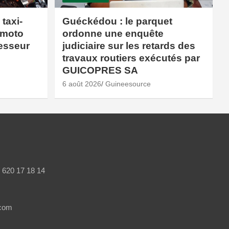
taxi-
Guéckédou : le parquet
 moto
ordonne une enquête
esseur
judiciaire sur les retards des
travaux routiers exécutés par
GUICOPRES SA
6 août 2026
Guineesource
/ 620 17 18 14
.com