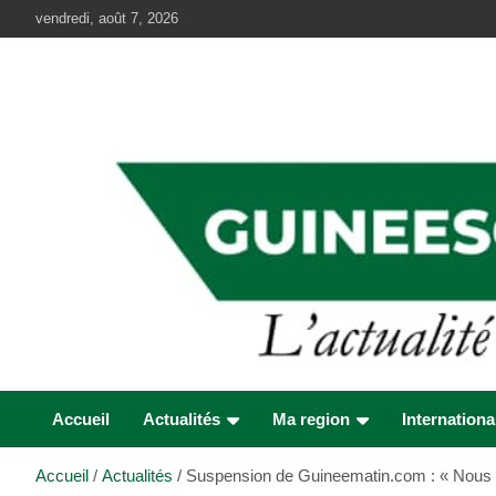
Aller
vendredi, août 7, 2026
au
contenu
Accueil
Actualités
Ma region
Internationa
Accueil
Actualités
Suspension de Guineematin.com : « Nous n