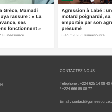
la Grèce, Mamadi
Agression à Labé : un 
ya rassure : « La
motard poignardé, sa
avance, ses
emportée par son agr
ions fonctionnent »
présumé
Guineesource
6 août 2026
Guineesource
CONTACTEZ-NOUS
Téléphone : +224 625 14 08 49 
ée
/ +224 666 89 08 77
Email : contact@guineesource