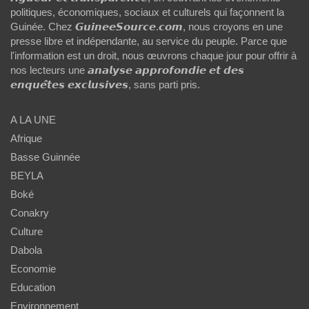
politiques, économiques, sociaux et culturels qui façonnent la
Guinée. Chez 𝙂𝙪𝙞𝙣𝙚𝙚𝙎𝙤𝙪𝙧𝙘𝙚.𝙘𝙤𝙢, nous croyons en une
presse libre et indépendante, au service du peuple. Parce que
l'information est un droit, nous œuvrons chaque jour pour offrir à
nos lecteurs une 𝙖𝙣𝙖𝙡𝙮𝙨𝙚 𝙖𝙥𝙥𝙧𝙤𝙛𝙤𝙣𝙙𝙞𝙚 𝙚𝙩 𝙙𝙚𝙨
𝙚𝙣𝙦𝙪𝙚̂𝙩𝙚𝙨 𝙚𝙭𝙘𝙡𝙪𝙨𝙞𝙫𝙚𝙨, sans parti pris.
A LA UNE
Afrique
Basse Guinnée
BEYLA
Boké
Conakry
Culture
Dabola
Economie
Education
Environnement