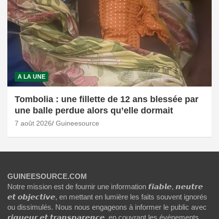
A LA UNE
Tombolia : une fillette de 12 ans blessée par
une balle perdue alors qu’elle dormait
7 août 2026
Guineesource
GUINEESOURCE.COM
Notre mission est de fournir une information 𝙛𝙞𝙖𝙗𝙡𝙚, 𝙣𝙚𝙪𝙩𝙧𝙚
𝙚𝙩 𝙤𝙗𝙟𝙚𝙘𝙩𝙞𝙫𝙚, en mettant en lumière les faits souvent ignorés
ou dissimulés. Nous nous engageons à informer le public avec
𝙧𝙞𝙜𝙪𝙚𝙪𝙧 𝙚𝙩 𝙩𝙧𝙖𝙣𝙨𝙥𝙖𝙧𝙚𝙣𝙘𝙚, en couvrant les événements