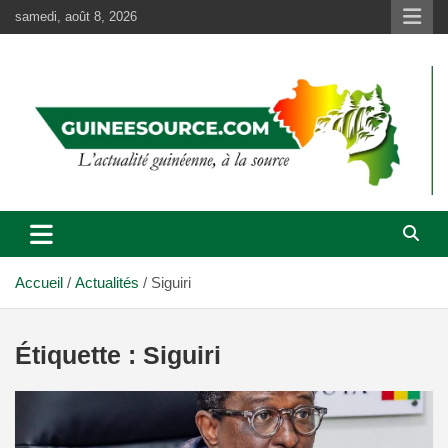
Aller
samedi, août 8, 2026
au
contenu
Accueil
Actualités
Siguiri
Étiquette :
Siguiri