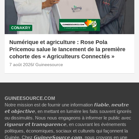
CONAKRY
Numérique et agriculture : Rose Pola
Pricemou salue le lancement de la première
cohorte des « Agriculteurs Connectés »
7 août 2026
Guineesource
GUINEESOURCE.COM
Notre mission est de fournir une information 𝙛𝙞𝙖𝙗𝙡𝙚, 𝙣𝙚𝙪𝙩𝙧𝙚
𝙚𝙩 𝙤𝙗𝙟𝙚𝙘𝙩𝙞𝙫𝙚, en mettant en lumière les faits souvent ignorés
ou dissimulés. Nous nous engageons à informer le public avec
𝙧𝙞𝙜𝙪𝙚𝙪𝙧 𝙚𝙩 𝙩𝙧𝙖𝙣𝙨𝙥𝙖𝙧𝙚𝙣𝙘𝙚, en couvrant les événements
politiques, économiques, sociaux et culturels qui façonnent la
Guinée. Chez 𝙂𝙪𝙞𝙣𝙚𝙚𝙎𝙤𝙪𝙧𝙘𝙚.𝙘𝙤𝙢, nous croyons en une