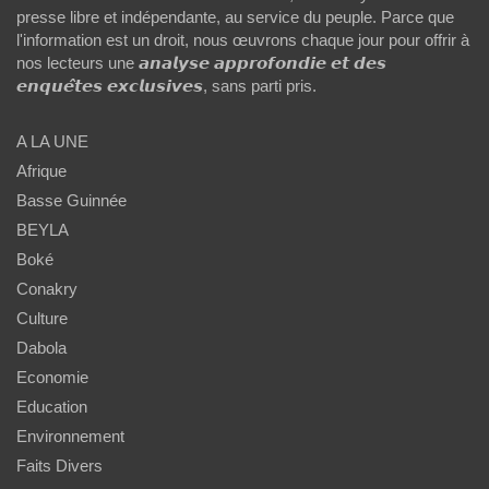
presse libre et indépendante, au service du peuple. Parce que
l'information est un droit, nous œuvrons chaque jour pour offrir à
nos lecteurs une 𝙖𝙣𝙖𝙡𝙮𝙨𝙚 𝙖𝙥𝙥𝙧𝙤𝙛𝙤𝙣𝙙𝙞𝙚 𝙚𝙩 𝙙𝙚𝙨
𝙚𝙣𝙦𝙪𝙚̂𝙩𝙚𝙨 𝙚𝙭𝙘𝙡𝙪𝙨𝙞𝙫𝙚𝙨, sans parti pris.
A LA UNE
Afrique
Basse Guinnée
BEYLA
Boké
Conakry
Culture
Dabola
Economie
Education
Environnement
Faits Divers