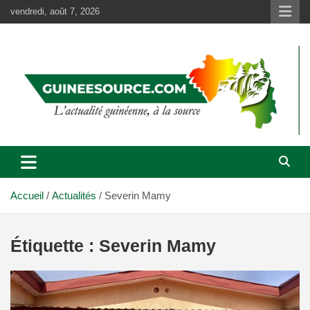
Aller
vendredi, août 7, 2026
au
contenu
Accueil
Actualités
Severin Mamy
Étiquette :
Severin Mamy