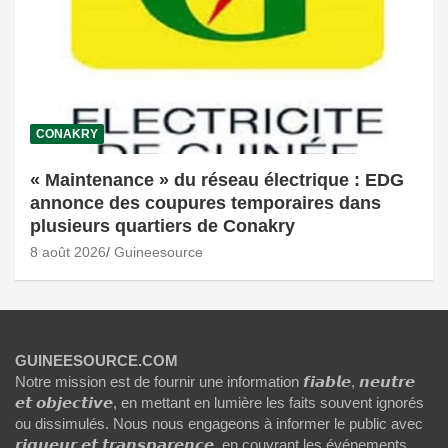
CONAKRY
« Maintenance » du réseau électrique : EDG
annonce des coupures temporaires dans
plusieurs quartiers de Conakry
8 août 2026
Guineesource
GUINEESOURCE.COM
Notre mission est de fournir une information 𝙛𝙞𝙖𝙗𝙡𝙚, 𝙣𝙚𝙪𝙩𝙧𝙚
𝙚𝙩 𝙤𝙗𝙟𝙚𝙘𝙩𝙞𝙫𝙚, en mettant en lumière les faits souvent ignorés
ou dissimulés. Nous nous engageons à informer le public avec
𝙧𝙞𝙜𝙪𝙚𝙪𝙧 𝙚𝙩 𝙩𝙧𝙖𝙣𝙨𝙥𝙖𝙧𝙚𝙣𝙘𝙚, en couvrant les événements