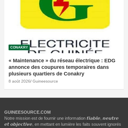
CONAKRY
« Maintenance » du réseau électrique : EDG
annonce des coupures temporaires dans
plusieurs quartiers de Conakry
8 août 2026
Guineesource
GUINEESOURCE.COM
Notre mission est de fournir une information 𝙛𝙞𝙖𝙗𝙡𝙚, 𝙣𝙚𝙪𝙩𝙧𝙚
𝙚𝙩 𝙤𝙗𝙟𝙚𝙘𝙩𝙞𝙫𝙚, en mettant en lumière les faits souvent ignorés