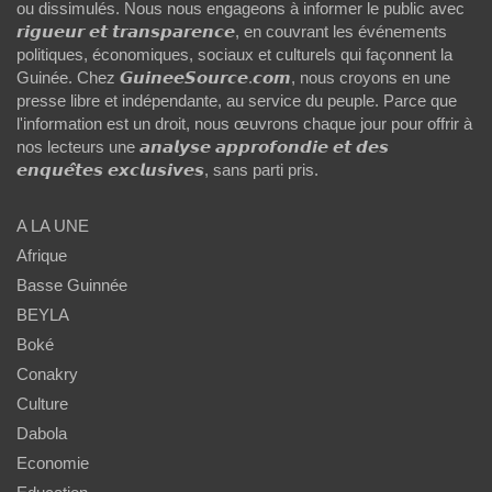
ou dissimulés. Nous nous engageons à informer le public avec
𝙧𝙞𝙜𝙪𝙚𝙪𝙧 𝙚𝙩 𝙩𝙧𝙖𝙣𝙨𝙥𝙖𝙧𝙚𝙣𝙘𝙚, en couvrant les événements
politiques, économiques, sociaux et culturels qui façonnent la
Guinée. Chez 𝙂𝙪𝙞𝙣𝙚𝙚𝙎𝙤𝙪𝙧𝙘𝙚.𝙘𝙤𝙢, nous croyons en une
presse libre et indépendante, au service du peuple. Parce que
l'information est un droit, nous œuvrons chaque jour pour offrir à
nos lecteurs une 𝙖𝙣𝙖𝙡𝙮𝙨𝙚 𝙖𝙥𝙥𝙧𝙤𝙛𝙤𝙣𝙙𝙞𝙚 𝙚𝙩 𝙙𝙚𝙨
𝙚𝙣𝙦𝙪𝙚̂𝙩𝙚𝙨 𝙚𝙭𝙘𝙡𝙪𝙨𝙞𝙫𝙚𝙨, sans parti pris.
A LA UNE
Afrique
Basse Guinnée
BEYLA
Boké
Conakry
Culture
Dabola
Economie