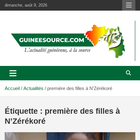
Aller
dimanche, août 9, 2026
au
contenu
Accueil
Actualités
première des filles à N’Zérékoré
Étiquette :
première des filles à
N’Zérékoré