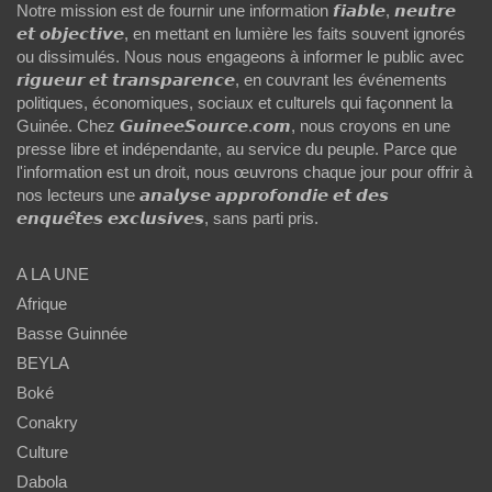
Notre mission est de fournir une information 𝙛𝙞𝙖𝙗𝙡𝙚, 𝙣𝙚𝙪𝙩𝙧𝙚
𝙚𝙩 𝙤𝙗𝙟𝙚𝙘𝙩𝙞𝙫𝙚, en mettant en lumière les faits souvent ignorés
ou dissimulés. Nous nous engageons à informer le public avec
𝙧𝙞𝙜𝙪𝙚𝙪𝙧 𝙚𝙩 𝙩𝙧𝙖𝙣𝙨𝙥𝙖𝙧𝙚𝙣𝙘𝙚, en couvrant les événements
politiques, économiques, sociaux et culturels qui façonnent la
Guinée. Chez 𝙂𝙪𝙞𝙣𝙚𝙚𝙎𝙤𝙪𝙧𝙘𝙚.𝙘𝙤𝙢, nous croyons en une
presse libre et indépendante, au service du peuple. Parce que
l'information est un droit, nous œuvrons chaque jour pour offrir à
nos lecteurs une 𝙖𝙣𝙖𝙡𝙮𝙨𝙚 𝙖𝙥𝙥𝙧𝙤𝙛𝙤𝙣𝙙𝙞𝙚 𝙚𝙩 𝙙𝙚𝙨
𝙚𝙣𝙦𝙪𝙚̂𝙩𝙚𝙨 𝙚𝙭𝙘𝙡𝙪𝙨𝙞𝙫𝙚𝙨, sans parti pris.
A LA UNE
Afrique
Basse Guinnée
BEYLA
Boké
Conakry
Culture
Dabola