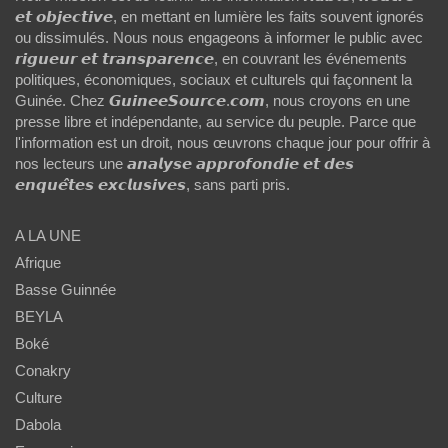
𝙚𝙩 𝙤𝙗𝙟𝙚𝙘𝙩𝙞𝙫𝙚, en mettant en lumière les faits souvent ignorés
ou dissimulés. Nous nous engageons à informer le public avec
𝙧𝙞𝙜𝙪𝙚𝙪𝙧 𝙚𝙩 𝙩𝙧𝙖𝙣𝙨𝙥𝙖𝙧𝙚𝙣𝙘𝙚, en couvrant les événements
politiques, économiques, sociaux et culturels qui façonnent la
Guinée. Chez 𝙂𝙪𝙞𝙣𝙚𝙚𝙎𝙤𝙪𝙧𝙘𝙚.𝙘𝙤𝙢, nous croyons en une
presse libre et indépendante, au service du peuple. Parce que
l'information est un droit, nous œuvrons chaque jour pour offrir à
nos lecteurs une 𝙖𝙣𝙖𝙡𝙮𝙨𝙚 𝙖𝙥𝙥𝙧𝙤𝙛𝙤𝙣𝙙𝙞𝙚 𝙚𝙩 𝙙𝙚𝙨
𝙚𝙣𝙦𝙪𝙚̂𝙩𝙚𝙨 𝙚𝙭𝙘𝙡𝙪𝙨𝙞𝙫𝙚𝙨, sans parti pris.
A LA UNE
Afrique
Basse Guinnée
BEYLA
Boké
Conakry
Culture
Dabola