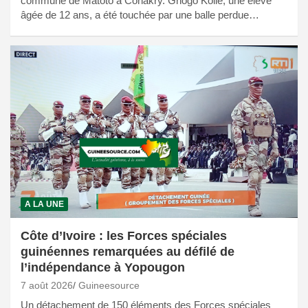
commune de Matoto à Conakry. Gnögö Kolié, une élève
âgée de 12 ans, a été touchée par une balle perdue…
A LA UNE
Côte d’Ivoire : les Forces spéciales
guinéennes remarquées au défilé de
l’indépendance à Yopougon
7 août 2026
Guineesource
Un détachement de 150 éléments des Forces spéciales