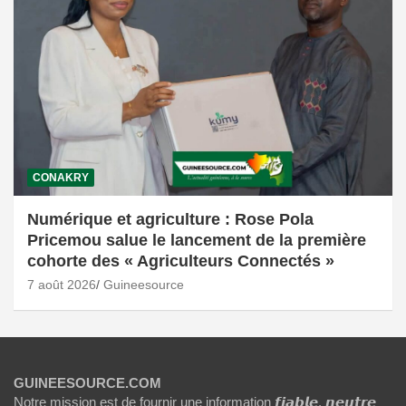
CONAKRY
Numérique et agriculture : Rose Pola
Pricemou salue le lancement de la première
cohorte des « Agriculteurs Connectés »
7 août 2026
Guineesource
GUINEESOURCE.COM
Notre mission est de fournir une information 𝙛𝙞𝙖𝙗𝙡𝙚, 𝙣𝙚𝙪𝙩𝙧𝙚