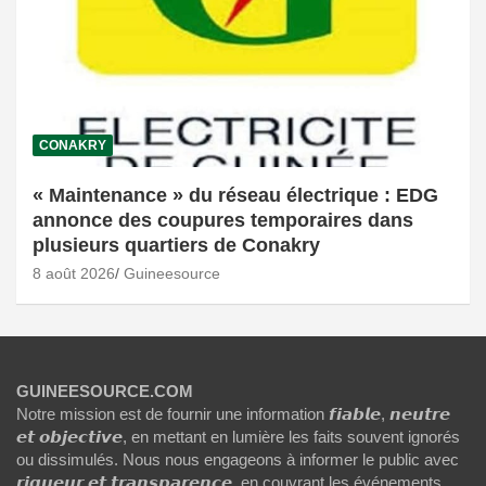
CONAKRY
« Maintenance » du réseau électrique : EDG
annonce des coupures temporaires dans
plusieurs quartiers de Conakry
8 août 2026
Guineesource
GUINEESOURCE.COM
Notre mission est de fournir une information 𝙛𝙞𝙖𝙗𝙡𝙚, 𝙣𝙚𝙪𝙩𝙧𝙚
𝙚𝙩 𝙤𝙗𝙟𝙚𝙘𝙩𝙞𝙫𝙚, en mettant en lumière les faits souvent ignorés
ou dissimulés. Nous nous engageons à informer le public avec
𝙧𝙞𝙜𝙪𝙚𝙪𝙧 𝙚𝙩 𝙩𝙧𝙖𝙣𝙨𝙥𝙖𝙧𝙚𝙣𝙘𝙚, en couvrant les événements