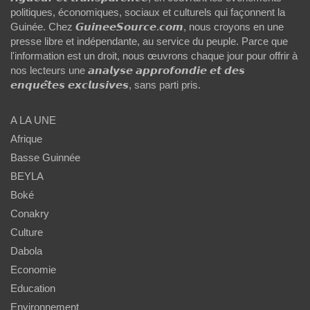
politiques, économiques, sociaux et culturels qui façonnent la
Guinée. Chez 𝙂𝙪𝙞𝙣𝙚𝙚𝙎𝙤𝙪𝙧𝙘𝙚.𝙘𝙤𝙢, nous croyons en une
presse libre et indépendante, au service du peuple. Parce que
l'information est un droit, nous œuvrons chaque jour pour offrir à
nos lecteurs une 𝙖𝙣𝙖𝙡𝙮𝙨𝙚 𝙖𝙥𝙥𝙧𝙤𝙛𝙤𝙣𝙙𝙞𝙚 𝙚𝙩 𝙙𝙚𝙨
𝙚𝙣𝙦𝙪𝙚̂𝙩𝙚𝙨 𝙚𝙭𝙘𝙡𝙪𝙨𝙞𝙫𝙚𝙨, sans parti pris.
A LA UNE
Afrique
Basse Guinnée
BEYLA
Boké
Conakry
Culture
Dabola
Economie
Education
Environnement