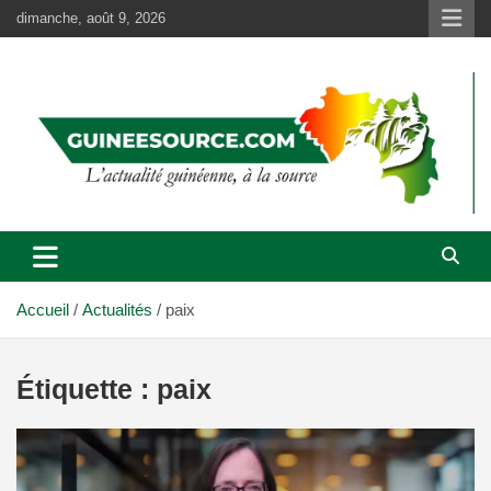
Aller
dimanche, août 9, 2026
au
contenu
Accueil
Actualités
paix
Étiquette :
paix