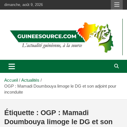
Aller
dimanche, août 9, 2026
au
contenu
Accueil
Actualités
OGP : Mamadi Doumbouya limoge le DG et son adjoint pour
inconduite
Étiquette :
OGP : Mamadi
Doumbouya limoge le DG et son