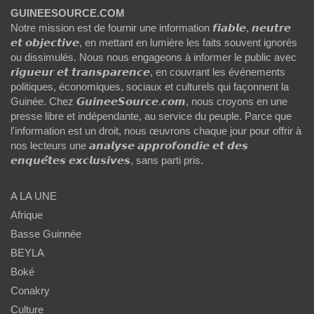
GUINEESOURCE.COM
Notre mission est de fournir une information 𝙛𝙞𝙖𝙗𝙡𝙚, 𝙣𝙚𝙪𝙩𝙧𝙚
𝙚𝙩 𝙤𝙗𝙟𝙚𝙘𝙩𝙞𝙫𝙚, en mettant en lumière les faits souvent ignorés
ou dissimulés. Nous nous engageons à informer le public avec
𝙧𝙞𝙜𝙪𝙚𝙪𝙧 𝙚𝙩 𝙩𝙧𝙖𝙣𝙨𝙥𝙖𝙧𝙚𝙣𝙘𝙚, en couvrant les événements
politiques, économiques, sociaux et culturels qui façonnent la
Guinée. Chez 𝙂𝙪𝙞𝙣𝙚𝙚𝙎𝙤𝙪𝙧𝙘𝙚.𝙘𝙤𝙢, nous croyons en une
presse libre et indépendante, au service du peuple. Parce que
l'information est un droit, nous œuvrons chaque jour pour offrir à
nos lecteurs une 𝙖𝙣𝙖𝙡𝙮𝙨𝙚 𝙖𝙥𝙥𝙧𝙤𝙛𝙤𝙣𝙙𝙞𝙚 𝙚𝙩 𝙙𝙚𝙨
𝙚𝙣𝙦𝙪𝙚̂𝙩𝙚𝙨 𝙚𝙭𝙘𝙡𝙪𝙨𝙞𝙫𝙚𝙨, sans parti pris.
A LA UNE
Afrique
Basse Guinnée
BEYLA
Boké
Conakry
Culture