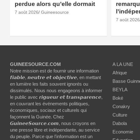
perdue alors qu’elle dormait
remarqué
l’indép
7 août 2026
Guineesource
7 août 2026
GUINEESOURCE.COM
A LA UNE
Notre mission est de fournir une information
Afrique
𝙛𝙞𝙖𝙗𝙡𝙚, 𝙣𝙚𝙪𝙩𝙧𝙚 𝙚𝙩 𝙤𝙗𝙟𝙚𝙘𝙩𝙞𝙫𝙚, en mettant
Basse Guinn
en lumière les faits souvent ignorés ou
BEYLA
dissimulés. Nous nous engageons à informer
le public avec 𝙧𝙞𝙜𝙪𝙚𝙪𝙧 𝙚𝙩 𝙩𝙧𝙖𝙣𝙨𝙥𝙖𝙧𝙚𝙣𝙘𝙚,
Boké
en couvrant les événements politiques,
Conakry
économiques, sociaux et culturels qui
Culture
façonnent la Guinée. Chez
𝙂𝙪𝙞𝙣𝙚𝙚𝙎𝙤𝙪𝙧𝙘𝙚.𝙘𝙤𝙢, nous croyons en
Dabola
une presse libre et indépendante, au service
Economie
du peuple. Parce que l'information est un