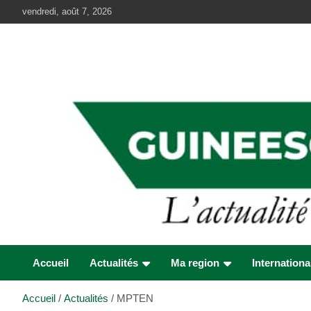
Aller
vendredi, août 7, 2026
au
contenu
Accueil
Actualités
Ma region
Internationa
Accueil
Actualités
MPTEN