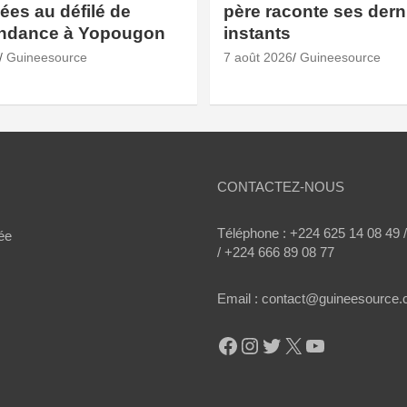
es au défilé de
père raconte ses dern
endance à Yopougon
instants
Guineesource
7 août 2026
Guineesource
CONTACTEZ-NOUS
Téléphone : +224 625 14 08 49 
ée
/ +224 666 89 08 77
Email : contact@guineesource
Facebook
Instagram
Twitter
X
YouTube