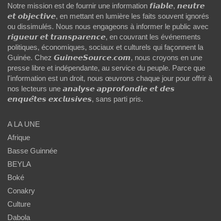
Notre mission est de fournir une information 𝙛𝙞𝙖𝙗𝙡𝙚, 𝙣𝙚𝙪𝙩𝙧𝙚
𝙚𝙩 𝙤𝙗𝙟𝙚𝙘𝙩𝙞𝙫𝙚, en mettant en lumière les faits souvent ignorés
ou dissimulés. Nous nous engageons à informer le public avec
𝙧𝙞𝙜𝙪𝙚𝙪𝙧 𝙚𝙩 𝙩𝙧𝙖𝙣𝙨𝙥𝙖𝙧𝙚𝙣𝙘𝙚, en couvrant les événements
politiques, économiques, sociaux et culturels qui façonnent la
Guinée. Chez 𝙂𝙪𝙞𝙣𝙚𝙚𝙎𝙤𝙪𝙧𝙘𝙚.𝙘𝙤𝙢, nous croyons en une
presse libre et indépendante, au service du peuple. Parce que
l'information est un droit, nous œuvrons chaque jour pour offrir à
nos lecteurs une 𝙖𝙣𝙖𝙡𝙮𝙨𝙚 𝙖𝙥𝙥𝙧𝙤𝙛𝙤𝙣𝙙𝙞𝙚 𝙚𝙩 𝙙𝙚𝙨
𝙚𝙣𝙦𝙪𝙚̂𝙩𝙚𝙨 𝙚𝙭𝙘𝙡𝙪𝙨𝙞𝙫𝙚𝙨, sans parti pris.
A LA UNE
Afrique
Basse Guinnée
BEYLA
Boké
Conakry
Culture
Dabola