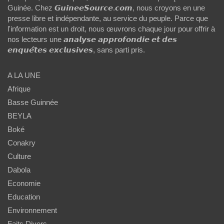
Guinée. Chez 𝙂𝙪𝙞𝙣𝙚𝙚𝙎𝙤𝙪𝙧𝙘𝙚.𝙘𝙤𝙢, nous croyons en une
presse libre et indépendante, au service du peuple. Parce que
l'information est un droit, nous œuvrons chaque jour pour offrir à
nos lecteurs une 𝙖𝙣𝙖𝙡𝙮𝙨𝙚 𝙖𝙥𝙥𝙧𝙤𝙛𝙤𝙣𝙙𝙞𝙚 𝙚𝙩 𝙙𝙚𝙨
𝙚𝙣𝙦𝙪𝙚̂𝙩𝙚𝙨 𝙚𝙭𝙘𝙡𝙪𝙨𝙞𝙫𝙚𝙨, sans parti pris.
A LA UNE
Afrique
Basse Guinnée
BEYLA
Boké
Conakry
Culture
Dabola
Economie
Education
Environnement
Faits Divers