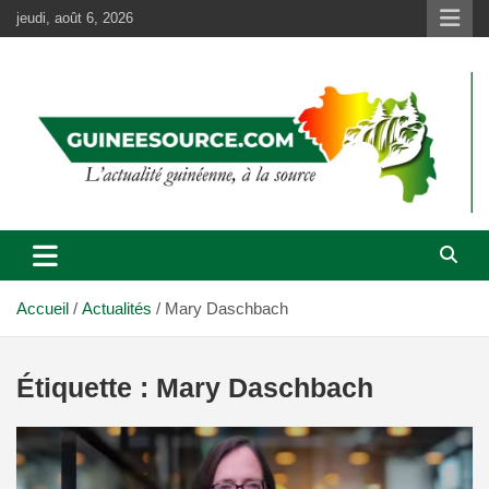
Aller
jeudi, août 6, 2026
au
contenu
Accueil
Actualités
Mary Daschbach
Étiquette :
Mary Daschbach