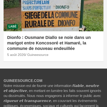
LABÉ
Dionfo : Ousmane Diallo se noie dans un
marigot entre Koncosoré et Hamaré, la
commune de nouveau endeuillée
5 août 2026
Guineesource
GUINEESOURCE.COM
Notre mission est de fournir une information 𝙛𝙞𝙖𝙗𝙡𝙚, 𝙣𝙚𝙪𝙩𝙧𝙚
𝙚𝙩 𝙤𝙗𝙟𝙚𝙘𝙩𝙞𝙫𝙚, en mettant en lumière les faits souvent ignorés
ou dissimulés. Nous nous engageons à informer le public avec
𝙧𝙞𝙜𝙪𝙚𝙪𝙧 𝙚𝙩 𝙩𝙧𝙖𝙣𝙨𝙥𝙖𝙧𝙚𝙣𝙘𝙚, en couvrant les événements
politiques, économiques, sociaux et culturels qui façonnent la