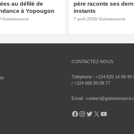
es au défilé de
père raconte ses dern
endance à Yopougon
instants
Guineesource
7 août 2026
Guineesource
CONTACTEZ-NOUS
Téléphone : +224 625 14 08 49 
ée
/ +224 666 89 08 77
Email : contact@guineesource
Facebook
Instagram
Twitter
X
YouTube