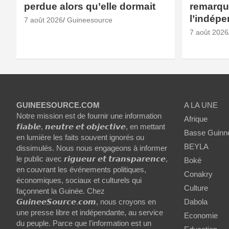
perdue alors qu’elle dormait
remarqué
l’indép
7 août 2026
Guineesource
7 août 2026
GUINEESOURCE.COM
A LA UNE
Notre mission est de fournir une information
Afrique
𝙛𝙞𝙖𝙗𝙡𝙚, 𝙣𝙚𝙪𝙩𝙧𝙚 𝙚𝙩 𝙤𝙗𝙟𝙚𝙘𝙩𝙞𝙫𝙚, en mettant
Basse Guinn
en lumière les faits souvent ignorés ou
BEYLA
dissimulés. Nous nous engageons à informer
le public avec 𝙧𝙞𝙜𝙪𝙚𝙪𝙧 𝙚𝙩 𝙩𝙧𝙖𝙣𝙨𝙥𝙖𝙧𝙚𝙣𝙘𝙚,
Boké
en couvrant les événements politiques,
Conakry
économiques, sociaux et culturels qui
Culture
façonnent la Guinée. Chez
𝙂𝙪𝙞𝙣𝙚𝙚𝙎𝙤𝙪𝙧𝙘𝙚.𝙘𝙤𝙢, nous croyons en
Dabola
une presse libre et indépendante, au service
Economie
du peuple. Parce que l'information est un