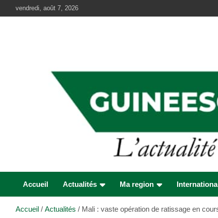
Aller
vendredi, août 7, 2026
au
contenu
Accueil
Actualités
Ma region
Internationa
Accueil
Actualités
Mali : vaste opération de ratissage en co