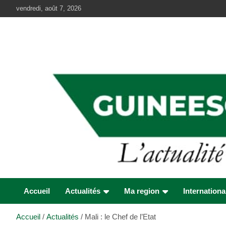
Aller
vendredi, août 7, 2026
au
contenu
Accueil
Actualités
Ma region
Internationa
Accueil
Actualités
Mali : le Chef de l’Etat