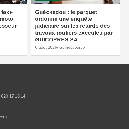
taxi-
Guéckédou : le parquet
 moto
ordonne une enquête
esseur
judiciaire sur les retards des
travaux routiers exécutés par
GUICOPRES SA
6 août 2026
Guineesource
/ 620 17 18 14
.com