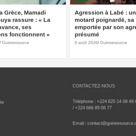
la Grèce, Mamadi
Agression à Labé : un 
ya rassure : « La
motard poignardé, sa
avance, ses
emportée par son agr
ions fonctionnent »
présumé
Guineesource
6 août 2026
Guineesource
CONTACTEZ-NOUS
Téléphone : +224 625 14 08 49 
ée
/ +224 666 89 08 77
Email : contact@guineesource