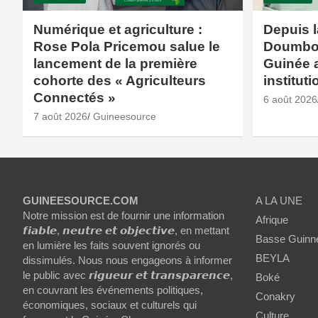
Numérique et agriculture :
Depuis 
Rose Pola Pricemou salue le
Doumbou
lancement de la première
Guinée 
cohorte des « Agriculteurs
institut
Connectés »
6 août 2026
7 août 2026
Guineesource
GUINEESOURCE.COM
A LA UNE
Notre mission est de fournir une information
Afrique
𝙛𝙞𝙖𝙗𝙡𝙚, 𝙣𝙚𝙪𝙩𝙧𝙚 𝙚𝙩 𝙤𝙗𝙟𝙚𝙘𝙩𝙞𝙫𝙚, en mettant
Basse Guinn
en lumière les faits souvent ignorés ou
BEYLA
dissimulés. Nous nous engageons à informer
le public avec 𝙧𝙞𝙜𝙪𝙚𝙪𝙧 𝙚𝙩 𝙩𝙧𝙖𝙣𝙨𝙥𝙖𝙧𝙚𝙣𝙘𝙚,
Boké
en couvrant les événements politiques,
Conakry
économiques, sociaux et culturels qui
Culture