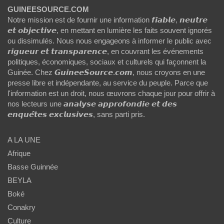
GUINEESOURCE.COM
Notre mission est de fournir une information 𝙛𝙞𝙖𝙗𝙡𝙚, 𝙣𝙚𝙪𝙩𝙧𝙚
𝙚𝙩 𝙤𝙗𝙟𝙚𝙘𝙩𝙞𝙫𝙚, en mettant en lumière les faits souvent ignorés
ou dissimulés. Nous nous engageons à informer le public avec
𝙧𝙞𝙜𝙪𝙚𝙪𝙧 𝙚𝙩 𝙩𝙧𝙖𝙣𝙨𝙥𝙖𝙧𝙚𝙣𝙘𝙚, en couvrant les événements
politiques, économiques, sociaux et culturels qui façonnent la
Guinée. Chez 𝙂𝙪𝙞𝙣𝙚𝙚𝙎𝙤𝙪𝙧𝙘𝙚.𝙘𝙤𝙢, nous croyons en une
presse libre et indépendante, au service du peuple. Parce que
l'information est un droit, nous œuvrons chaque jour pour offrir à
nos lecteurs une 𝙖𝙣𝙖𝙡𝙮𝙨𝙚 𝙖𝙥𝙥𝙧𝙤𝙛𝙤𝙣𝙙𝙞𝙚 𝙚𝙩 𝙙𝙚𝙨
𝙚𝙣𝙦𝙪𝙚̂𝙩𝙚𝙨 𝙚𝙭𝙘𝙡𝙪𝙨𝙞𝙫𝙚𝙨, sans parti pris.
A LA UNE
Afrique
Basse Guinnée
BEYLA
Boké
Conakry
Culture