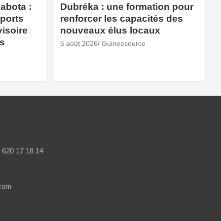
abota :
Dubréka : une formation pour
sports
renforcer les capacités des
isoire
nouveaux élus locaux
és
5 août 2026
Guineesource
/ 620 17 18 14
.com