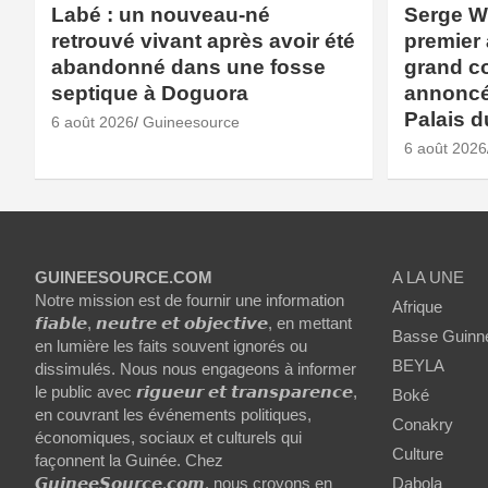
Labé : un nouveau-né
Serge W
retrouvé vivant après avoir été
premier 
abandonné dans une fosse
grand c
septique à Doguora
annoncé
Palais d
6 août 2026
Guineesource
6 août 2026
GUINEESOURCE.COM
A LA UNE
Notre mission est de fournir une information
Afrique
𝙛𝙞𝙖𝙗𝙡𝙚, 𝙣𝙚𝙪𝙩𝙧𝙚 𝙚𝙩 𝙤𝙗𝙟𝙚𝙘𝙩𝙞𝙫𝙚, en mettant
Basse Guinn
en lumière les faits souvent ignorés ou
BEYLA
dissimulés. Nous nous engageons à informer
le public avec 𝙧𝙞𝙜𝙪𝙚𝙪𝙧 𝙚𝙩 𝙩𝙧𝙖𝙣𝙨𝙥𝙖𝙧𝙚𝙣𝙘𝙚,
Boké
en couvrant les événements politiques,
Conakry
économiques, sociaux et culturels qui
Culture
façonnent la Guinée. Chez
𝙂𝙪𝙞𝙣𝙚𝙚𝙎𝙤𝙪𝙧𝙘𝙚.𝙘𝙤𝙢, nous croyons en
Dabola