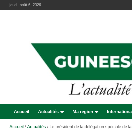
Aller
jeudi, août 6, 2026
au
contenu
Accueil
Actualités
Ma region
Internationa
Accueil
Actualités
Le président de la délégation spéciale de