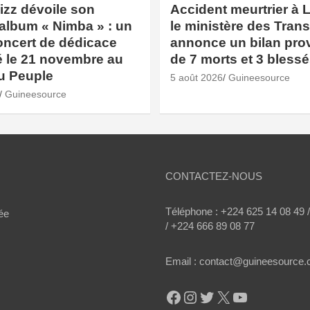
izz dévoile son
Accident meurtrier à L
album « Nimba » : un
le ministère des Tran
oncert de dédicace
annonce un bilan prov
 le 21 novembre au
de 7 morts et 3 bless
u Peuple
5 août 2026
Guineesource
Guineesource
CONTACTEZ-NOUS
Téléphone : +224 625 14 08 49 
ée
/ +224 666 89 08 77
Email : contact@guineesource
Facebook
Instagram
Twitter
X
YouTube