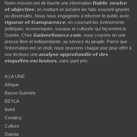
Notre mission est de fournir une information 𝙛𝙞𝙖𝙗𝙡𝙚, 𝙣𝙚𝙪𝙩𝙧𝙚
𝙚𝙩 𝙤𝙗𝙟𝙚𝙘𝙩𝙞𝙫𝙚, en mettant en lumière les faits souvent ignorés
ou dissimulés. Nous nous engageons à informer le public avec
𝙧𝙞𝙜𝙪𝙚𝙪𝙧 𝙚𝙩 𝙩𝙧𝙖𝙣𝙨𝙥𝙖𝙧𝙚𝙣𝙘𝙚, en couvrant les événements
politiques, économiques, sociaux et culturels qui façonnent la
Guinée. Chez 𝙂𝙪𝙞𝙣𝙚𝙚𝙎𝙤𝙪𝙧𝙘𝙚.𝙘𝙤𝙢, nous croyons en une
presse libre et indépendante, au service du peuple. Parce que
l'information est un droit, nous œuvrons chaque jour pour offrir à
nos lecteurs une 𝙖𝙣𝙖𝙡𝙮𝙨𝙚 𝙖𝙥𝙥𝙧𝙤𝙛𝙤𝙣𝙙𝙞𝙚 𝙚𝙩 𝙙𝙚𝙨
𝙚𝙣𝙦𝙪𝙚̂𝙩𝙚𝙨 𝙚𝙭𝙘𝙡𝙪𝙨𝙞𝙫𝙚𝙨, sans parti pris.
A LA UNE
Afrique
Basse Guinnée
BEYLA
Boké
Conakry
Culture
Dabola