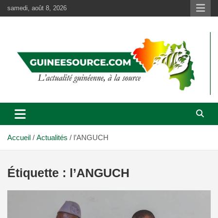
Aller
samedi, août 8, 2026
au
contenu
Accueil
Actualités
l’ANGUCH
Étiquette :
l’ANGUCH