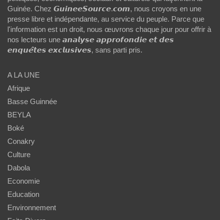
Guinée. Chez 𝙂𝙪𝙞𝙣𝙚𝙚𝙎𝙤𝙪𝙧𝙘𝙚.𝙘𝙤𝙢, nous croyons en une
presse libre et indépendante, au service du peuple. Parce que
l'information est un droit, nous œuvrons chaque jour pour offrir à
nos lecteurs une 𝙖𝙣𝙖𝙡𝙮𝙨𝙚 𝙖𝙥𝙥𝙧𝙤𝙛𝙤𝙣𝙙𝙞𝙚 𝙚𝙩 𝙙𝙚𝙨
𝙚𝙣𝙦𝙪𝙚̂𝙩𝙚𝙨 𝙚𝙭𝙘𝙡𝙪𝙨𝙞𝙫𝙚𝙨, sans parti pris.
A LA UNE
Afrique
Basse Guinnée
BEYLA
Boké
Conakry
Culture
Dabola
Economie
Education
Environnement