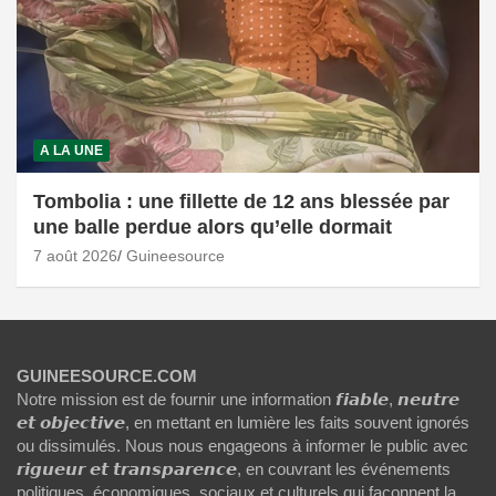
A LA UNE
Tombolia : une fillette de 12 ans blessée par
une balle perdue alors qu’elle dormait
7 août 2026
Guineesource
GUINEESOURCE.COM
Notre mission est de fournir une information 𝙛𝙞𝙖𝙗𝙡𝙚, 𝙣𝙚𝙪𝙩𝙧𝙚
𝙚𝙩 𝙤𝙗𝙟𝙚𝙘𝙩𝙞𝙫𝙚, en mettant en lumière les faits souvent ignorés
ou dissimulés. Nous nous engageons à informer le public avec
𝙧𝙞𝙜𝙪𝙚𝙪𝙧 𝙚𝙩 𝙩𝙧𝙖𝙣𝙨𝙥𝙖𝙧𝙚𝙣𝙘𝙚, en couvrant les événements
politiques, économiques, sociaux et culturels qui façonnent la