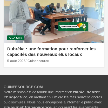
A LA UNE
Dubréka : une formation pour renforcer les
capacités des nouveaux élus locaux
5 août 2026
Guineesource
GUINEESOURCE.COM
Notre mission est de fournir une information 𝙛𝙞𝙖𝙗𝙡𝙚, 𝙣𝙚𝙪𝙩𝙧𝙚
𝙚𝙩 𝙤𝙗𝙟𝙚𝙘𝙩𝙞𝙫𝙚, en mettant en lumière les faits souvent ignorés
ou dissimulés. Nous nous engageons à informer le public avec
𝙧𝙞𝙜𝙪𝙚𝙪𝙧 𝙚𝙩 𝙩𝙧𝙖𝙣𝙨𝙥𝙖𝙧𝙚𝙣𝙘𝙚, en couvrant les événements