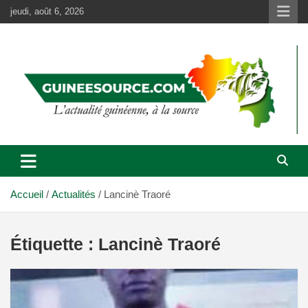
Aller
jeudi, août 6, 2026
au
contenu
Accueil
Actualités
Lancinè Traoré
Étiquette :
Lancinè Traoré