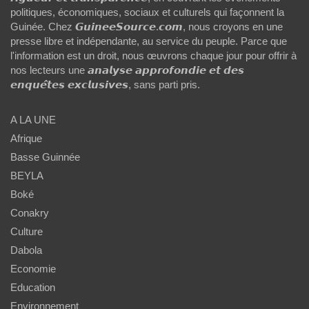
politiques, économiques, sociaux et culturels qui façonnent la
Guinée. Chez 𝙂𝙪𝙞𝙣𝙚𝙚𝙎𝙤𝙪𝙧𝙘𝙚.𝙘𝙤𝙢, nous croyons en une
presse libre et indépendante, au service du peuple. Parce que
l'information est un droit, nous œuvrons chaque jour pour offrir à
nos lecteurs une 𝙖𝙣𝙖𝙡𝙮𝙨𝙚 𝙖𝙥𝙥𝙧𝙤𝙛𝙤𝙣𝙙𝙞𝙚 𝙚𝙩 𝙙𝙚𝙨
𝙚𝙣𝙦𝙪𝙚̂𝙩𝙚𝙨 𝙚𝙭𝙘𝙡𝙪𝙨𝙞𝙫𝙚𝙨, sans parti pris.
A LA UNE
Afrique
Basse Guinnée
BEYLA
Boké
Conakry
Culture
Dabola
Economie
Education
Environnement