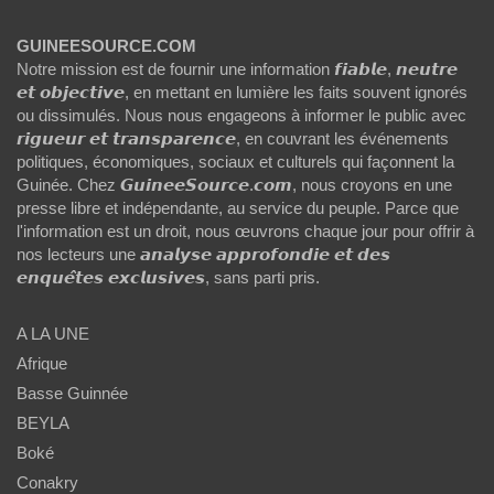
GUINEESOURCE.COM
Notre mission est de fournir une information 𝙛𝙞𝙖𝙗𝙡𝙚, 𝙣𝙚𝙪𝙩𝙧𝙚
𝙚𝙩 𝙤𝙗𝙟𝙚𝙘𝙩𝙞𝙫𝙚, en mettant en lumière les faits souvent ignorés
ou dissimulés. Nous nous engageons à informer le public avec
𝙧𝙞𝙜𝙪𝙚𝙪𝙧 𝙚𝙩 𝙩𝙧𝙖𝙣𝙨𝙥𝙖𝙧𝙚𝙣𝙘𝙚, en couvrant les événements
politiques, économiques, sociaux et culturels qui façonnent la
Guinée. Chez 𝙂𝙪𝙞𝙣𝙚𝙚𝙎𝙤𝙪𝙧𝙘𝙚.𝙘𝙤𝙢, nous croyons en une
presse libre et indépendante, au service du peuple. Parce que
l'information est un droit, nous œuvrons chaque jour pour offrir à
nos lecteurs une 𝙖𝙣𝙖𝙡𝙮𝙨𝙚 𝙖𝙥𝙥𝙧𝙤𝙛𝙤𝙣𝙙𝙞𝙚 𝙚𝙩 𝙙𝙚𝙨
𝙚𝙣𝙦𝙪𝙚̂𝙩𝙚𝙨 𝙚𝙭𝙘𝙡𝙪𝙨𝙞𝙫𝙚𝙨, sans parti pris.
A LA UNE
Afrique
Basse Guinnée
BEYLA
Boké
Conakry