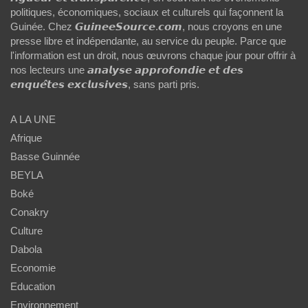
politiques, économiques, sociaux et culturels qui façonnent la
Guinée. Chez 𝙂𝙪𝙞𝙣𝙚𝙚𝙎𝙤𝙪𝙧𝙘𝙚.𝙘𝙤𝙢, nous croyons en une
presse libre et indépendante, au service du peuple. Parce que
l'information est un droit, nous œuvrons chaque jour pour offrir à
nos lecteurs une 𝙖𝙣𝙖𝙡𝙮𝙨𝙚 𝙖𝙥𝙥𝙧𝙤𝙛𝙤𝙣𝙙𝙞𝙚 𝙚𝙩 𝙙𝙚𝙨
𝙚𝙣𝙦𝙪𝙚̂𝙩𝙚𝙨 𝙚𝙭𝙘𝙡𝙪𝙨𝙞𝙫𝙚𝙨, sans parti pris.
A LA UNE
Afrique
Basse Guinnée
BEYLA
Boké
Conakry
Culture
Dabola
Economie
Education
Environnement