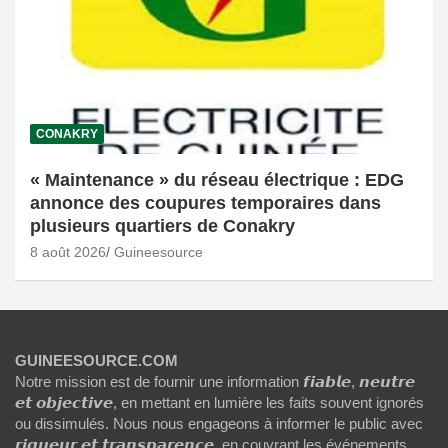
CONAKRY
« Maintenance » du réseau électrique : EDG
annonce des coupures temporaires dans
plusieurs quartiers de Conakry
8 août 2026
Guineesource
GUINEESOURCE.COM
Notre mission est de fournir une information 𝙛𝙞𝙖𝙗𝙡𝙚, 𝙣𝙚𝙪𝙩𝙧𝙚
𝙚𝙩 𝙤𝙗𝙟𝙚𝙘𝙩𝙞𝙫𝙚, en mettant en lumière les faits souvent ignorés
ou dissimulés. Nous nous engageons à informer le public avec
𝙧𝙞𝙜𝙪𝙚𝙪𝙧 𝙚𝙩 𝙩𝙧𝙖𝙣𝙨𝙥𝙖𝙧𝙚𝙣𝙘𝙚, en couvrant les événements