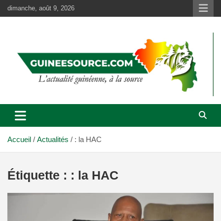
Aller
dimanche, août 9, 2026
au
contenu
Accueil
Actualités
: la HAC
Étiquette :
: la HAC